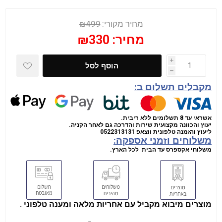
מחיר מקורי:
₪499
מחיר:
₪330
i
הוסף לסל
h
מקבלים תשלום ב:
אשראי עד 8 תשלומים ללא ריבית.
יעוץ והכוונה מקצועית שירות והדרכה גם לאחר הקניה.
ליעוץ והזמנה טלפונית
ווצאפ
0522313131
משלוחים וזמני אספקה:
משלוחי אקספרס עד הבית לכל הארץ.
מוצרים מיבוא מקביל עם אחריות מלאה ומענה טלפוני .