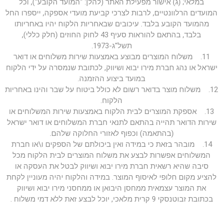
במלאי; (ג) אישור מפעילת האתר (להלן: "המועד הקובע"), וכל
המועדים הרלוונטיים, לרבות לצרכי קביעת מועדי אספקה, ייספרו החל
מהמועד הקובע בלבד. עיכובים שבאחריות הלקוח יהיו באחריותו
בלבד, בהתאם להוראות סעיף 43 לחוק החוזים (חלק כללי),
תשל"ג-1973.
11. משלוח המוצרים מבוצע באמצעות שירות משלוחים או דואר
ישראל או נהג חברת מירו יבוא ושיווק, לכתובת שנמסרה על ידי הלקוח
במועד ביצוע ההזמנה.
12. משלוח מוצר בדואר רשום לא כולל ביטוח על שבר והינו באחריות
הלקוח.
13. אספקת המוצרים לבית הלקוח באמצעות שירות המשלוחים או
שירות הדואר תהייה בהתאם לתנאי חברת המשלוחים או דואר ישראל
(בהתאמה) וכפוף לאזורי החלוקה שלהם.
14. מובהר בזאת כי במידה ואין ביכולתם של הספקים ו\או חברת
המשלוחים אפשרות לבצע את משלוח המוצרים לבית הלקוח מכל
סיבה שהיא רשאית חברת מירו יבוא ושיווק לבטל את העסקה או
להציע מקום חלופי לאיסוף המוצר. במידה והלקוח יהיה מעוניין לקחת
את המוצר עצמאית ממחסן היבואן או ממחסני מירו יבוא ושיווק
בכתובת זבוטנסקי 9 קרית מלאכי, יוכל לבצע זאת ללא דמי משלוח .