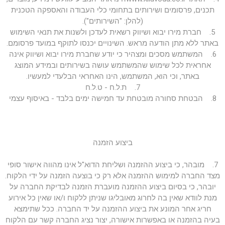
תכנים, פרסומים ושירותים בתחומי כלי העבודה והאספקה הטכנית
(להלן: "השירותים").
5. חברת מירו יבוא ושיווק רשאית לעדכן ולשנות את תנאי השימוש
באתר ללא מתן הודעה מראש. השינויים יכנסו לתוקף במועד פרסומם.
6. המשתמש מסכים ומצהיר כי יודע שחברת מירו יבוא ושיווק אינה
אחראית לכל שימוש שהמשתמש עושה בשירותים ובמידע המוצג
באתר, וכי הוא, המשתמש, הינו האחראי הבלעדי למעשיו.
7. ת.ל.ח - ט.ל.ח
8. הבטחת סחורה מובטחת עד חמישה ימים בלבד - באיסוף עצמי
ביצוע הזמנה
7. מובהר, כי ביצוע ההזמנה ושליחת הדוא"ל אינו מהווה אישור סופי
מצד החברה למימוש ההזמנה אלא רק כי בוצעה הזמנה על ידי הלקוח.
יובהר, כי בסיום ביצוע ההזמנה מועברת הזמנה לבדיקת החברה על
מנת לוודא שאין בה לחרוג מאובליגו שניתן ללקוח ו/או שאין כל אירוע
חריג אחר המונע את ביצוע ההזמנה על יד החברה. ככל שתימצא
בעיה בהזמנה או באפשרות אישורה, יצור נציג החברה קשר עם הלקוח