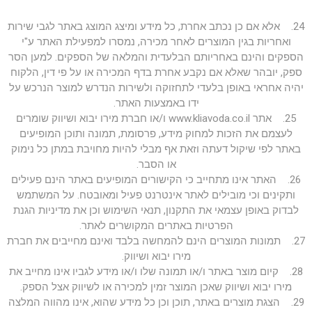
24. אלא אם כן נכתב אחרת, כל מידע ומיצג המוצג באתר לגבי שירות
ואחריות בגין המוצרים לאחר מכירה, נמסרו למפעילת האתר ע"י
הספקים והינם באחריותם הבלעדית והמלאה של הספקים. למען הסר
ספק, יובהר שאלא אם נקבע אחרת בדף המכירה או על פי דין, הלקוח
יהיה אחראי באופן בלעדי לתחזוקה ולשירות הנדרש למוצר הנרכש על
ידו באמצעות האתר.
25. אתר www.kliavoda.co.il ו/או חברת מירו יבוא ושיווק שומרים
לעצמם את הזכות למחוק מידע, פרסומת, תמונה ותוכן המופיעים
באתר לפי שיקול דעתה וזאת אף מבלי להיות מחויבת במתן כל נימוק
או הסבר.
26. האתר אינו מתחייב כי הקישורים המופיעים באתר הינם פעילים
ותקינים וכי מובילים לאתר אינטרנט פעיל ומאובטח. על המשתמש
לבדוק באופן עצמאי את התקנון, תנאי השימוש וכן את מדיניות הגנת
הפרטיות באתרים המקושרים לאתר.
27. תמונות המוצרים הינם להמחשה בלבד ואינם מחייבים את חברת
מירו יבוא ושיווק.
28. קיום מוצר באתר ו/או תמונה שלו ו/או מידע לגביו אינו מחייב את
מירו יבוא ושיווק שאכן המוצר זמין למכירה או לשיווק אצל הספק.
29. הצגת מוצרים באתר, תוכן וכן כל מידע שהוא, אינו מהווה המלצה