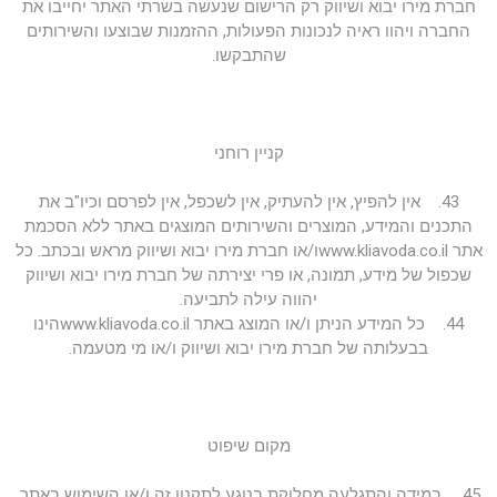
חברת מירו יבוא ושיווק רק הרישום שנעשה בשרתי האתר יחייבו את
החברה ויהוו ראיה לנכונות הפעולות, ההזמנות שבוצעו והשירותים
שהתבקשו.
קניין רוחני
43. אין להפיץ, אין להעתיק, אין לשכפל, אין לפרסם וכיו"ב את
התכנים והמידע, המוצרים והשירותים המוצגים באתר ללא הסכמת
אתר www.kliavoda.co.ilו/או חברת מירו יבוא ושיווק מראש ובכתב. כל
שכפול של מידע, תמונה, או פרי יצירתה של חברת מירו יבוא ושיווק
יהווה עילה לתביעה.
44. כל המידע הניתן ו/או המוצג באתר www.kliavoda.co.ilהינו
בבעלותה של חברת מירו יבוא ושיווק ו/או מי מטעמה.
מקום שיפוט
45. במידה והתגלעה מחלוקת בנוגע לתקנון זה ו/או השימוש באתר,