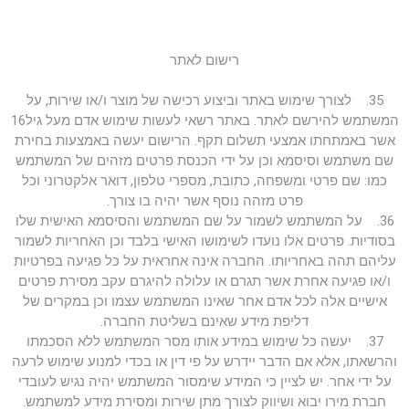
רישום לאתר
35. לצורך שימוש באתר וביצוע רכישה של מוצר ו/או שירות, על
המשתמש להירשם לאתר. באתר רשאי לעשות שימוש אדם מעל גיל16
אשר באמתחתו אמצעי תשלום תקף. הרישום יעשה באמצעות בחירת
שם משתמש וסיסמא וכן על ידי הכנסת פרטים מזהים של המשתמש
כמו: שם פרטי ומשפחה, כתובת, מספרי טלפון, דואר אלקטרוני וכל
פרט מזהה נוסף אשר יהיה בו צורך.
36. על המשתמש לשמור על שם המשתמש והסיסמא האישית שלו
בסודיות. פרטים אלו נועדו לשימושו האישי בלבד וכן האחריות לשמור
עליהם תהה באחריותו. החברה אינה אחראית על כל פגיעה בפרטיות
ו/או פגיעה אחרת אשר תגרם או עלולה להיגרם עקב מסירת פרטים
אישיים אלה לכל אדם אחר שאינו המשתמש עצמו וכן במקרים של
דליפת מידע שאינם בשליטת החברה.
37. יעשה כל שימוש במידע אותו מסר המשתמש ללא הסכמתו
והרשאתו, אלא אם הדבר יידרש על פי דין או בכדי למנוע שימוש לרעה
על ידי אחר. יש לציין כי המידע שימסור המשתמש יהיה נגיש לעובדי
חברת מירו יבוא ושיווק לצורך מתן שירות ומסירת מידע למשתמש.