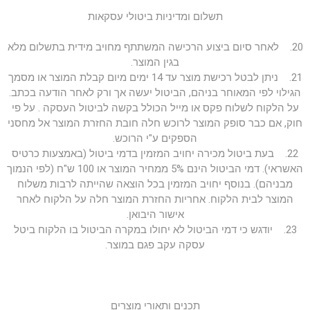
תשלום ומדיניות ביטולי עסקאות
20. לאחר סיום ביצוע הרכישה המשתתף מחויב מידית בתשלום מלא
בגין המוצר.
21. ניתן לבטל רכישת מוצר עד 14 ימים מיום קבלת המוצר או מסמך
הגילוי לפי המאוחר בניהם, הביטול יעשה אך ורק לאחר הודעה בכתב.
על הלקוח לשלוח פקס או מייל הכולל בקשה לביטול העסקה . על פי
חוק, אם כבר סופק המוצר לרוכש חלה חובת החזרת המוצר אל מחסני
הספקים ע"י הרוכש.
22. בעת ביטול מכירה יחויב המזמין בדמי ביטול (באמצעות כרטיס
האשראי). דמי הביטול הינם 5% ממחיר המוצר או 100 ש"ח (לפי הנמוך
מבניהם). בנוסף יחויב המזמין בכל הוצאה שהייתה לרבות משלוח
המוצר לבית הלקוח. אחריות החזרת המוצר חלה על הלקוח לאחר
אישור היבואן.
23. יודגש כי דמי הביטול לא יחולו במקרה הביטול בו הלקוח ביטל
עסקה עקב פגם במוצר.
תכנים ותאורי מוצרים