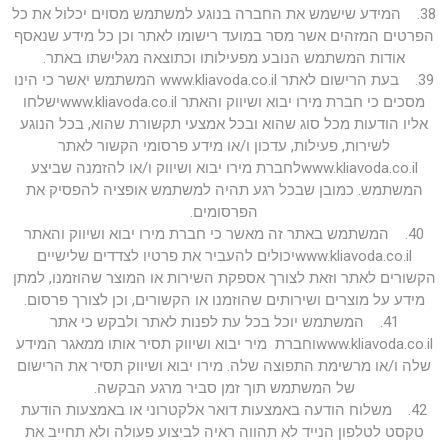
38. המידע שישמש את החברה בנוגע למשתמש מסוים יכלול את כל
הפרטים המזהים אשר מסר במועד רישומו לאתר וכן כל מידע שנאסף
אודות המשתמש הנובע מפעילותו וכתוצאה מגלישתו באתר.
39. בעת הרישום לאתר www.kliavoda.co.il המשתמש יאשר כי הינו
מסכים כי חברת מירו יבוא ושיווק והאתר www.kliavoda.co.ilישלחו
אליו הודעות מכל סוג שהוא ובכל אמצעי תקשורת שהוא, בכל הנוגע
לשירות, פעילות, עדכון ו/או מידע פרסומי הקשור לאתר
www.kliavoda.co.ilלחברת מירו יבוא ושיווק ו/או להזמנה שביצע
המשתמש. כמובן שבכל רגע תהיה למשתמש אופציה להפסיק את
הפרסומים.
40. המשתמש באתר זה מאשר כי חברת מירו יבוא ושיווק והאתר
www.kliavoda.co.ilיכולים להעביר את פרטיו לצדדים שלישיים
הקשורים לאתר וזאת לצורך אספקת השירות או המוצר שהוזמנו, למתן
מידע על מוצרים ושירותים שהוזמנו או הקשורים, וכן לצורך פרסום.
41. המשתמש יוכל בכל עת לפנות לאתר ולבקש כי אתר
www.kliavoda.co.ilוחברת מיר יבוא ושיווק תסיר אותו ממאגר המידע
שלה ו/או מרשימת התפוצה שלה. מירו יבוא ושיווק תסיר את הרישום
של המשתמש תוך זמן סביר מרגע הבקשה.
42. משלוח הודעה באמצעות דואר אלקטרוני או באמצעות הודעת
טקסט לטלפון הנייד לא תהווה ראיה לביצוע פעולה ולא תחייב את