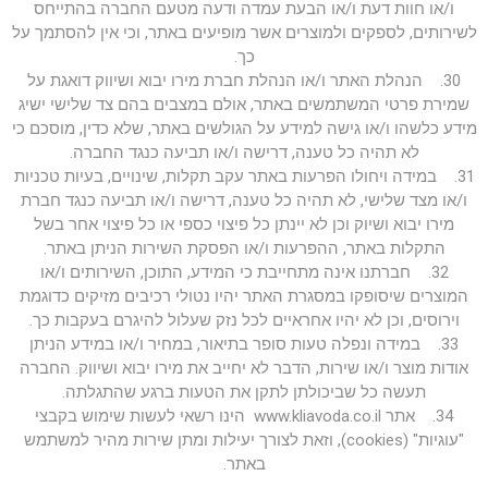
ו/או חוות דעת ו/או הבעת עמדה ודעה מטעם החברה בהתייחס
לשירותים, לספקים ולמוצרים אשר מופיעים באתר, וכי אין להסתמך על
כך.
30. הנהלת האתר ו/או הנהלת חברת מירו יבוא ושיווק דואגת על
שמירת פרטי המשתמשים באתר, אולם במצבים בהם צד שלישי ישיג
מידע כלשהו ו/או גישה למידע על הגולשים באתר, שלא כדין, מוסכם כי
לא תהיה כל טענה, דרישה ו/או תביעה כנגד החברה.
31. במידה ויחולו הפרעות באתר עקב תקלות, שינויים, בעיות טכניות
ו/או מצד שלישי, לא תהיה כל טענה, דרישה ו/או תביעה כנגד חברת
מירו יבוא ושיוק וכן לא יינתן כל פיצוי כספי או כל פיצוי אחר בשל
התקלות באתר, ההפרעות ו/או הפסקת השירות הניתן באתר.
32. חברתנו אינה מתחייבת כי המידע, התוכן, השירותים ו/או
המוצרים שיסופקו במסגרת האתר יהיו נטולי רכיבים מזיקים כדוגמת
וירוסים, וכן לא יהיו אחראיים לכל נזק שעלול להיגרם בעקבות כך.
33. במידה ונפלה טעות סופר בתיאור, במחיר ו/או במידע הניתן
אודות מוצר ו/או שירות, הדבר לא יחייב את מירו יבוא ושיווק. החברה
תעשה כל שביכולתן לתקן את הטעות ברגע שהתגלתה.
34. אתר www.kliavoda.co.il הינו רשאי לעשות שימוש בקבצי
"עוגיות" (cookies), וזאת לצורך יעילות ומתן שירות מהיר למשתמש
באתר.