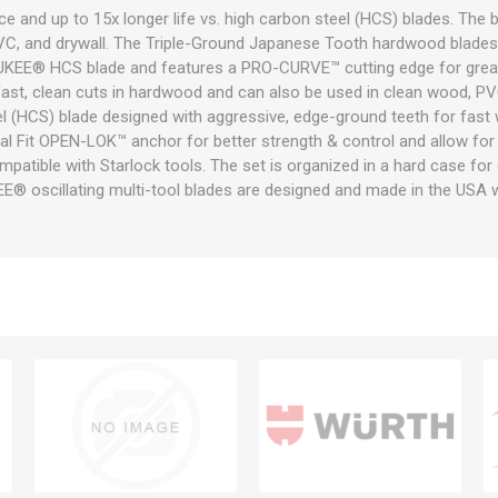
and up to 15x longer life vs. high carbon steel (HCS) blades. The b
PVC, and drywall. The Triple-Ground Japanese Tooth hardwood blades 
UKEE® HCS blade and features a PRO-CURVE™ cutting edge for great
fast, clean cuts in hardwood and can also be used in clean wood, PV
el (HCS) blade designed with aggressive, edge-ground teeth for fast
sal Fit OPEN-LOK™ anchor for better strength & control and allow fo
mpatible with Starlock tools. The set is organized in a hard case f
® oscillating multi-tool blades are designed and made in the USA wi