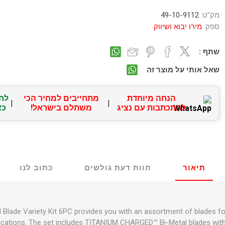
מק"ט:
49-10-9112
ספק:
מירו יבוא ושיווק
שתף :
שאל אותי על מוצר זה
הנחה מיוחדת
מתחייבים למחיר הכי
לח
|
|
להתכתבות עם נציג
משתלם בישראל!
כא
תיאור
חוות דעת גולשים
כתוב לנו
Blade Variety Kit 6PC provides you with an assortment of blades fo
ications. The set includes TITANIUM CHARGED™ Bi-Metal blades with