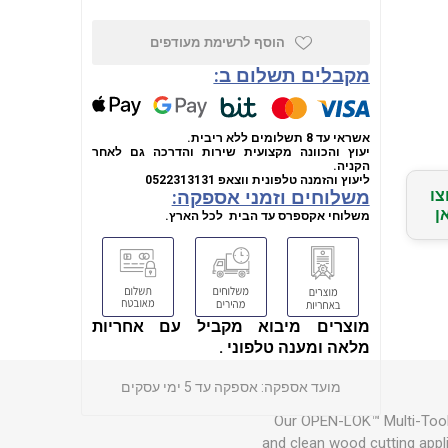
הוסף לרשימת מעודפים
מקבלים תשלום ב:
אשראי עד 8 תשלומים ללא ריבית.
יעוץ והכוונה מקצועית שירות והדרכה גם לאחר
הקניה.
ליעוץ והזמנה טלפונית
ווצאפ
0522313131
צו
משלוחים וזמני אספקה:
ן
משלוחי אקספרס עד הבית לכל הארץ.
מוצרים מיבוא מקביל עם אחריות
מלאה ומענה טלפוני .
מועד אספקה:
אספקה עד 5 ימי עסקים
Our OPEN-LOK™ Multi-Tool 
and clean wood cutting appl