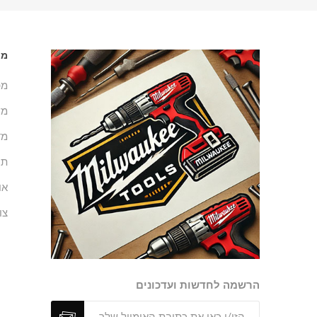
מי
מפ
מש
מד
תנ
או
צו
הרשמה לחדשות ועדכונים