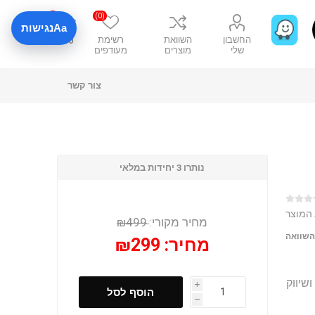
0
(0)
Aa
נגישות
החשבון
השוואת
רשימת
₪0
שלי
מוצרים
מעודפים
צור קשר
נותרו 3 יחידות במלאי
 המוצר
מחיר מקורי:
₪499
השוואה
מחיר:
₪299
ושיווק
i
הוסף לסל
h