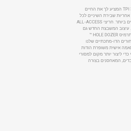
ערכת מסור החור למטרות כלליות של HOLE DOZER ™ הכוללת 28 חלקים כוללת עיצוב חדש של שיני 3.5 TPI המציע לך את החיים
רים דו-מתכתיים של MILWAUKEE® HOLE DOZER ™ כוללים את אחריות שבירת השיניים לכל
החיים בתעשייה ויכולים להתמודד עם כל יישומים למטרה כללית, מה שהופך אותם למסורי חורים העמידים ביותר. חריצי ALL-ACCESS
. עיצוב המשבצת החדש גם
מעניק לך חשיפת טייס מוגברת למיקום מדויק ופליטת שבבים מהירה יותר ושומרת על חיתוך קריר. ציפוי תרמיס HOLE DOZER ™
תר חורים לכל טעינה. מסורי החורים הדו-מתכתיים שלנו
ת התאמה אישית משופרת הודות
כדי ליצור יותר מקום למסורי
כבדים, המאחסנים בצורה