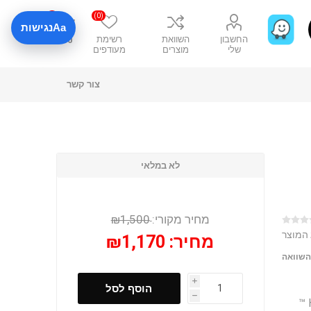
0
(0)
Aa
נגישות
החשבון
השוואת
רשימת
₪0
שלי
מוצרים
מעודפים
צור קשר
לא במלאי
מחיר מקורי:
₪1,500
 המוצר
מחיר:
₪1,170
השוואה
i
הוסף לסל
h
ערכת סט מקדחי כוס מסור החור למטרות כלליות של HOLE DOZER ™