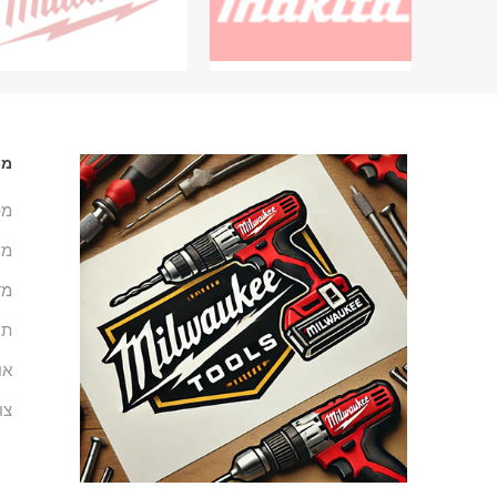
מי
מפ
מש
מד
תנ
או
צו