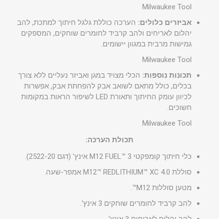
Milwaukee Tool
אביזרים כלולים:
הערכה כוללת גלגל חיתוך למתכת, להב
יהלום לאריחים ולהב קרביד לחומרים שוחקים, המספקים
גמישות מרבית במגוון יישומים.
Milwaukee Tool
תכונות נוספות:
הכלי מצויד במגן ואביזר נעליים ללא צורך
בכלים, כולל מתאם לשואב אבק להפחתת אבק, אפשרות
לכיוון עומק החיתוך ותאורת LED לשיפור הראות במקומות
חשוכים.
Milwaukee Tool
תכולת הערכה:
כלי חיתוך קומפקטי M12 FUEL™ 3 אינץ' (דגם 2522-20).
סוללת M12™ REDLITHIUM™ XC 4.0 אמפר-שעה.
מטען סוללות M12™.
להב קרביד לחומרים שוחקים 3 אינץ'.
להב יהלום לאריחים 3 אינץ'.