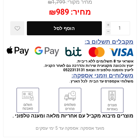
מחיר מקורי:
₪1,799
מחיר:
₪989
i
הוסף לסל
h
מקבלים תשלום ב:
אשראי עד 8 תשלומים ללא ריבית.
יעוץ והכוונה מקצועית שירות והדרכה גם לאחר הקניה.
ליעוץ והזמנה טלפונית
ווצאפ
0522313131
משלוחים וזמני אספקה:
משלוחי אקספרס עד הבית לכל הארץ.
מוצרים מיבוא מקביל עם אחריות מלאה ומענה טלפוני .
מועד אספקה:
אספקה עד 5 ימי עסקים