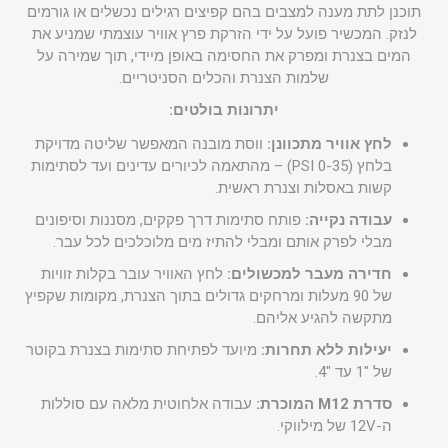
תוכנן לתת מענה למצבים בהם קפיצים רגילים נכשלים או גורמים
לנזק. המכשיר פועל על ידי הזרקת פרץ אוויר עוצמתי שמניע את
המים בצנרת ומפרק את החסימה באופן מיידי, תוך שמירה על
שלמות הצנרת והכלים הסניטריים.
יתרונות בולטים:
לחץ אוויר מתכוונן:
ווסת מובנה המאפשר שליטה מדויקת
בלחץ (0-35 PSI) – מהתאמה לכיורים עדינים ועד לסתימות
קשות באסלות וצנרת ראשית.
עבודה נקייה:
פותח סתימות דרך פקקים, מסננות וסיפונים
מבלי לפרק אותם ומבלי להתיז מים מלוכלכים לכל עבר.
חדירה מעבר למכשולים:
לחץ האוויר עובר בקלות זוויות
של 90 מעלות ומרחקים גדולים בתוך הצנרת, מקומות שקפיץ
מתקשה להגיע אליהם.
יעילות ללא תחרות:
מיועד לפתיחת סתימות בצנרת בקוטר
של "1 עד "4.
סדרת M12 המוכרת:
עבודה אלחוטית מלאה עם סוללות
ה-12V של מילווקי.