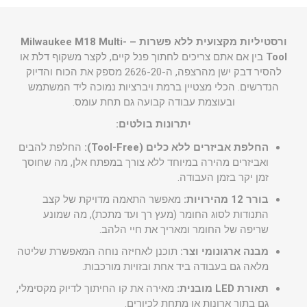
ורסטיליות מקצועית ללא פשרות – Milwaukee M18 Multi-
Tool
בין אם אתם צריכים לחתוך פנל קיים, לקצר משקוף דלת או
להסיר דבק ישן מהרצפה, ה-2626-20 מספק את הכוח והדיוק
הנדרשים. הכלי מצטיין ברמת ויברציות נמוכה ליד המשתמש
ובעוצמת עבודה קבועה גם תחת עומס.
יתרונות בולטים:
החלפת אביזרים ללא כלים (Tool-Free):
החלפת להבים
ואביזרים מהירה במיוחד ללא צורך במפתח אלן, מה שחוסך
זמן יקר בזמן העבודה.
בורר 12 מהירויות:
מאפשר התאמה מדויקת של קצב
התנודות לסוג החומר (מעץ רך ועד מתכת), מה שמונע
שריפה של החומר ומאריך את חיי הלהב.
מבנה ארגונומי וצר:
תוכנן לאחיזה נוחה המאפשרת שליטה
מלאה גם בעבודה ביד אחת ובזויות מורכבות.
תאורת LED מובנית:
מאירה את קו החיתוך לדיוק מקסימלי,
גם בתוך ארונות או מתחת לכיורים.