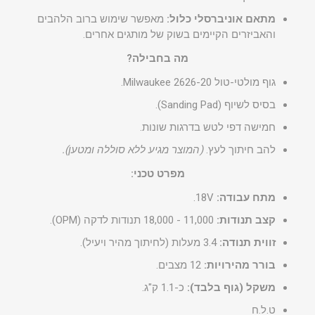
מתאם אוניברסלי כלול:
מאפשר שימוש ברוב הלהבים
והאביזרים הקיימים בשוק של מותגים אחרים.
מה בחבילה?
גוף מולטי-טול Milwaukee 2626-20.
בסיס לשיוף (Sanding Pad).
חמישה דפי לטש בדרגות שונות.
להב חיתוך לעץ.
(המוצר מגיע ללא סוללה ומטען).
מפרט טכני:
מתח עבודה:
18V.
קצב תנודות:
11,000 - 18,000 תנודות לדקה (OPM).
זווית תנודה:
3.4 מעלות (לחיתוך מהיר ויעיל).
בורר מהירויות:
12 מצבים.
משקל (גוף בלבד):
כ-1.1 ק"ג.
ט.ל.ח