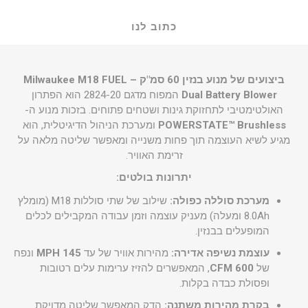
כתוב לנו
ביצועים של מנוע בנזין 60 סמ"ק – Milwaukee M18 FUEL
Dual Battery Blower
המפוח מדגם 2824-20 הוא הפתרון
האולטימטיבי לתחזוקת גינות ושטחים פתוחים. בזכות מנוע ה-
POWERSTATE™ Brushless
ומערכת הניהול הדיגיטלית, הוא
מגיע לשיא העוצמה תוך פחות משנייה ומאפשר שליטה מלאה על
זרימת האוויר.
יתרונות בולטים:
מערכת סוללה כפולה:
שילוב של שתי סוללות M18 (מומלץ
8.0Ah ומעלה) מעניק עוצמה וזמן עבודה המקבילים לכלים
המופעלים בבנזין.
עוצמת נשיפה אדירה:
מהירות אוויר של עד
145 MPH
ונפח
של
600 CFM
, המאפשרים להזיז ערימות עלים רטובות
ופסולת כבדה בקלות.
בקרת מהירות משתנה:
הדק המאפשר שליטה מדויקת