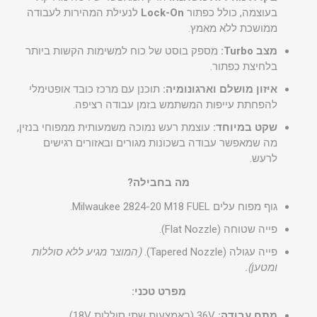
בעוצמה, כולל כפתור
Lock-On
לנעילת המהירות לעבודה
ממושכת ללא מאמץ.
מצב Turbo:
מספק בוסט של כוח למשימות הקשות ביותר
בלחיצת כפתור.
איזון מושלם וארגונומיה:
תוכנן עם מרכז כובד אופטימלי
להפחתת עייפות המשתמש בזמן עבודה רציפה.
שקט במיוחד:
עוצמת רעש נמוכה משמעותית ממפוחי בנזין,
מה שמאפשר עבודה בשכונות מגורים ובאזורים רגישים
לרעש.
מה בחבילה?
גוף מפוח עלים Milwaukee 2824-20 M18 FUEL.
פייה שטוחה (Flat Nozzle).
פייה עגולה (Tapered Nozzle).
(המוצר מגיע ללא סוללות
ומטען).
מפרט טכני:
מתח עבודה:
36V (באמצעות שתי סוללות 18V).