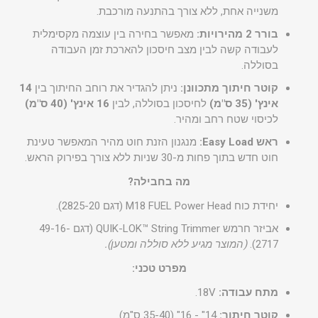
משנייה אחת, ללא צורך בהתנעה מורכבת.
בורר 2 מהירויות:
מאפשר בחירה בין עוצמה מקסימלית
לעבודה קשה לבין מצב חיסכון להארכת זמן העבודה
בסוללה.
קוטר חיתוך מתכוונן:
ניתן להגדיר את רוחב החיתוך בין
14
אינץ' (35 ס"מ)
לחיסכון בסוללה, לבין
16 אינץ' (40 ס"מ)
לכיסוי שטח רחב ומהיר.
ראש Easy Load:
מנגנון הזנת חוט מהיר המאפשר טעינת
חוט חדש בתוך פחות מ-30 שניות ללא צורך בפירוק הראש.
מה בחבילה?
יחידת כוח M18 FUEL Power Head (דגם 2825-20).
אביזר חרמש QUIK-LOK™ String Trimmer (דגם 49-16-
2717).
(המוצר מגיע ללא סוללה ומטען).
מפרט טכני:
מתח עבודה:
18V.
קוטר חיתוך:
14" - 16" (35-40 ס"מ).