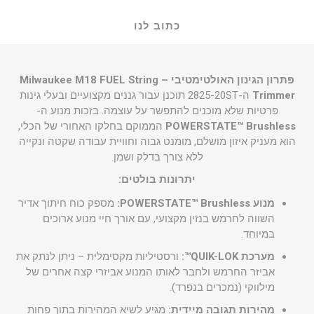
כתוב לנו
פתרון הגינון האולטימטיבי – Milwaukee M18 FUEL String
Trimmer
ה-2825-20ST תוכנן עבור גננים מקצועיים ובעלי גינות
פרטיות שלא מוכנים להתפשר על עוצמה. בזכות מנוע ה-
POWERSTATE™ Brushless
הממוקם בחלקו האחורי של הכלי,
הוא מעניק איזון מושלם, מומנט גבוה וחוויית עבודה שקטה ונקייה
ללא צורך בדלק ושמן.
יתרונות בולטים:
מנוע POWERSTATE™ Brushless:
מספק כוח חיתוך אדיר
השווה לחרמש בנזין מקצועי, עם אורך חיי מנוע ארוכים
במיוחד.
מערכת QUIK-LOK™:
ורסטיליות מקסימלית – ניתן לנתק את
אביזר החרמש ולחבר לאותו המנוע אביזרי קצה אחרים של
מילווקי (נמכרים בנפרד).
מהירות תגובה מיידית:
מגיע לשיא המהירות בתוך פחות