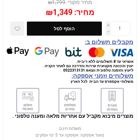
מחיר מקורי:
₪1,799
מחיר:
₪1,349
i
הוסף לסל
h
מקבלים תשלום ב:
אשראי עד 8 תשלומים ללא ריבית.
יעוץ והכוונה מקצועית שירות והדרכה גם לאחר הקניה.
ליעוץ והזמנה טלפונית
ווצאפ
0522313131
משלוחים וזמני אספקה:
משלוחי אקספרס עד הבית לכל הארץ.
מוצרים מיבוא מקביל עם אחריות מלאה ומענה טלפוני .
משלוח חינם
מועד אספקה:
אספקה עד 5 ימי עסקים