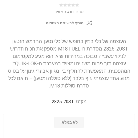
טרם דורג המוצר
הוסף לרשימת השוואה
העוצמה של כלי בנזין בחופש של כלי נטען. החרמש הנטען
2825-20ST מסדרת ה-M18 FUEL מספק את הכוח הדרוש
לניקוי עשבייה סבוכה במהירות שיא. הוא מגיע למקסימום
עוצמה תוך פחות משנייה ומצויד במערכת ה-QUIK-LOK™
המהפכנית, המאפשרת להחליף בין מגוון אביזרי גינון על בסיס
מנוע אחד עוצמתי. גוף בלבד (ללא סוללה ומטען) – תואם לכל
סדרת סוללות M18.
מק"ט:
2825-20ST
לא במלאי