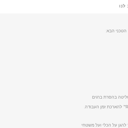
לנו
ים משלימים לכלי זה, כגון כיסוי מגן מגומי (דגם 49-16-2967) המיועד להגן על הכלי ועל משטחי