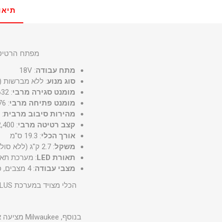
תיאו
מפתח הרטיטה האלחוטי "1/2 18V מדגם 967-20
מתח עבודה
: 18V
סוג מנוע
: ללא מברשות (Brushless)
מומנט סגירה מרבי
: 1,632 ניוטון-מטר
מומנט פתיחה מרבי
: 2,176 ניוטון-מטר
מהירות סיבוב מרבית
: 2,000 סל"ד
קצב רטיטה מרבי
: 2,400 פל"ד
אורך הכלי
: 19.3 ס"מ
משקל
: 2.7 ק"ג (ללא סוללה)
תאורת LED
: מערכת תא
מצבי עבודה
: 4 מצבים, כולל מצב AUTO SHUT-OFF למניעת הידוק יתר ומצב BOLT REMOVAL לשליטה בהסרת ברגים
הכלי מצויד במערכת REDLINK PLUS™ להגנה מפני עומס יתר וחימום, ומערכת סוללות REDLITHIUM™ להארכת זמן העבודה.