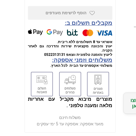
הוסף לרשימת מעודפים
מקבלים תשלום ב:
ווקי Milwaukee 2967-22 M18 FUEL –
אשראי עד 8 תשלומים ללא ריבית.
יעוץ והכוונה מקצועית שירות והדרכה גם לאחר
הקניה.
ליעוץ והזמנה טלפונית
ווצאפ
0522313131
משלוחים וזמני אספקה:
משלוחי אקספרס עד הבית לכל הארץ.
מוצרים מיבוא מקביל עם אחריות
צו
מלאה ומענה טלפוני .
ן
משלוח חינם
מועד אספקה:
אספקה עד 5 ימי עסקים