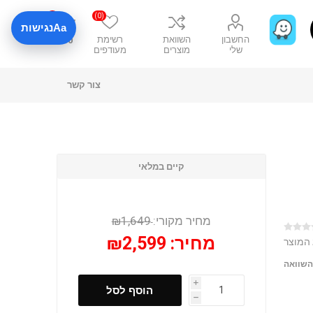
0
(0)
Aa
נגישות
החשבון
השוואת
רשימת
₪0
שלי
מוצרים
מעודפים
צור קשר
קיים במלאי
מחיר מקורי:
₪1,649
מחיר:
₪2,599
 המוצר
השוואה
i
הוסף לסל
h