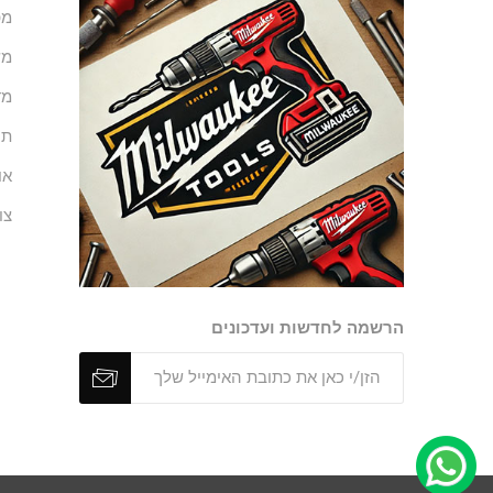
מפ
מש
מד
תנ
או
צו
הרשמה לחדשות ועדכונים