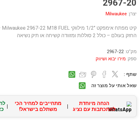
2967-20
יצרן:
Milwaukee
קיט מפתח אימפקט "1/2 מיל
החזק בעולם – כולל 2 סוללות ומזוודה קשיחה או תיק נשיאה
מק"ט:
2967-22
ספק:
מירו יבוא ושיווק
שתף :
שאל אותי על מוצר זה
הנחה מיוחדת
מתחייבים למחיר הכי
לח
|
|
להתכתבות עם נציג
משתלם בישראל!
כא