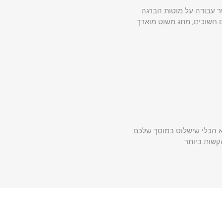
Pas (מעבר דרך) בבוקסות עד 15 מ"מ ו-"9/16 מאפשר עבודה על מוטות הברגה
 כולל תאורת LED כפולה לעבודה באזורים חשוכים, מתג משוט מוארך
ל גישה מוגבלת. ה-M12 FUEL™ INSIDER™ הוא הכלי שישלוט במוסך שלכם.
קשות ביותר.