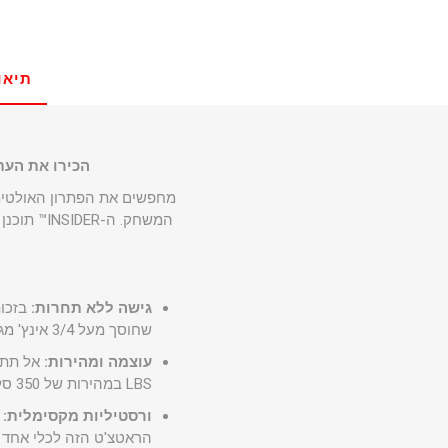
תיאו
הכירו את העתיד של עבודות המכ
המשחק. ה
גישה ללא תחרות:
בזכות
שחוסך מעל 3/4 אינץ' מגובה הראש ומאפשר לכם להגיע עמוק לתוך מנועים ומרווחים צרים במיוחד.
עוצמה ומהירות:
LBS במהירות של 350 סל"ד, מה שמאפשר לכם להסיר ברגים עקשניים ולסיים את העבודה במהירות שיא.
ורסטיליות מקסימלית:
הראטצ'ט הזה לכלי אחד 