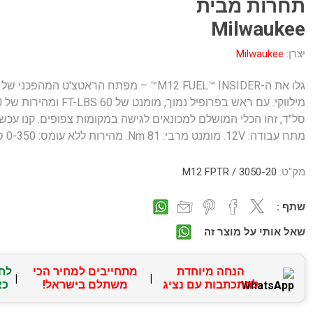
תחרות מבית
Milwaukee
יצרן:
Milwaukee
גלו את ה-M12 FUEL™ INSIDER™ – מפתח הראטצ'ט המהפכני של
מילווקי
סל"ד, זהו הכלי המושלם למכונאים לגישה במקומות צפופים. קנו עכשי
מתח עבודה: 12V. מומנט מרבי: 81 Nm. מהירות ללא עומס: 0-350 סל"ד.
מק"ט:
3050-20 / M12 FPTR
שתף :
שאל אותי על מוצר זה
הנחה מיוחדת
מתחייבים למחיר הכי
לח
|
|
להתכתבות עם נציג
משתלם בישראל!
כא