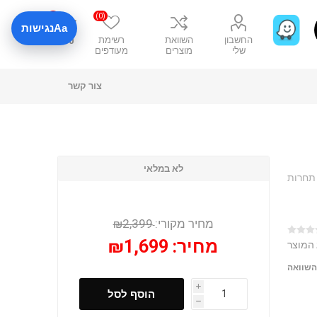
0
(0)
Aa
נגישות
החשבון
השוואת
רשימת
₪0
שלי
מוצרים
מעודפים
צור קשר
לא במלאי
ה וגישה ללא תחרות
מחיר מקורי:
₪2,399
מחיר:
₪1,699
 המוצר
השוואה
i
הוסף לסל
h