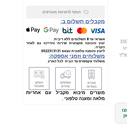
הוסף לרשימת מעודפים
מקבלים תשלום ב:
אשראי עד 8 תשלומים ללא ריבית.
. עם ראש בפרופיל נמוך, מומנט של 60 FT-LBS ומהירות של 350
יעוץ והכוונה מקצועית שירות והדרכה גם לאחר
הקניה.
ו!
ליעוץ והזמנה טלפונית
ווצאפ
0522313131
משלוחים וזמני אספקה:
משלוחי אקספרס עד הבית לכל הארץ.
מוצרים מיבוא מקביל עם אחריות
מלאה ומענה טלפוני .
צו
ן