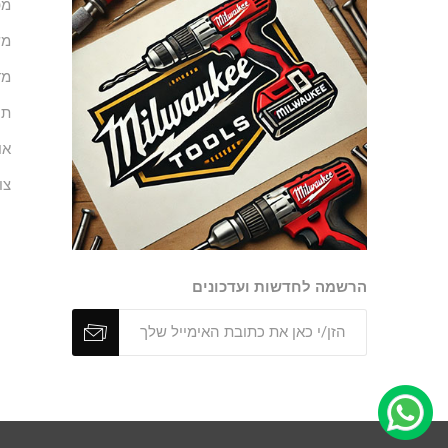
מפ
מש
מד
תנ
או
צו
הרשמה לחדשות ועדכונים