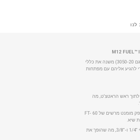
לנו
מחפשים את הפתרון האולטימטיבי לעבודה במקומות צפופים? מפתח הראטצ'ט החדשני של מילווקי (דגם 3050-20) משנה את כללי
אפשרי להגיע אליהם עם מפתחות
 לתוך ראש הראטצ'ט, מה
אל תתנו למבנה הקומפקטי להטעות אתכם. המנוע ללא פחמים (Brushless) מספק מומנט מרשים של 60 FT-
הערכה כוללת מגוון רחב של בוקסות (8-19 מ"מ ו-21 מ"מ) יחד עם מתאמי "1/4 ו-"3/8, מה שהופך את