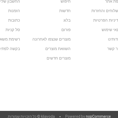
ת אתר
חיפוש
החשבון שלי
לוחים והחזרות
חדשות
הזמנות
יניות הפרטיות
בלוג
כתובות
אי שימוש
פורום
סל קניות
דותינו
מוצרים שנצפו לאחרונה
רשימת משאל
ר קשר
השוואת מוצרים
בקשה לפתיח
מוצרים חדשים
nopCommerce
Powered by
kliavoda © כל הזכויות שמורות.