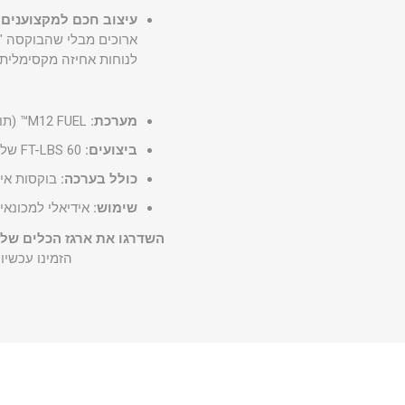
עיצוב חכם למקצוענים:
לנוחות אחיזה מקסימלית,
מערכת:
M12 FUEL™ (תואם לכל כלי המערכת של מילווקי).
ביצועים:
60 FT-LBS של מומנט, 350 סל"ד.
כולל בערכה:
בוקסות אינסיידר מטריות
שימוש:
אידיאלי למכונאי 
השדרגו את ארגז הכלים שלכ
הזמינו עכשיו