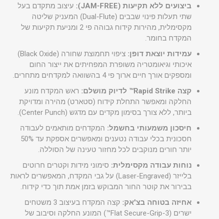
ביצועים ללא תקיעות (JAM-FREE):
עיצוב מתקדם בעל
שתי תעלות פינוי שבבים (Dual-Flute) המעניק שליטה
מקסימלית, מהירות קידוח גבוהה פי 2 ומניעת תקיעות של
המקדח בחומר.
עמידות יוצאת דופן:
ציפוי תחמוצת שחורה (Black Oxide)
איכותי וגיאומטריה משופרת המפחיתים את ייצור החום
ומספקים אורך חיים ארוך פי 4 בהשוואה למקדחים מתחרים.
קצה Rapid Strike™ לדיוק מושלם:
ראש המקדח מונע
החלקה ומאפשר התחלת קידוח (סטארט) מהירה ומדויקת
ביותר, ללא צורך בסימון מקדים עם מדגש (Center Punch).
חיסכון משמעותי בחשמל:
המקדחים מותאמים לעבודה
חסכונית בכלי עבודה נטענים ומאפשרים אספקת עד 50%
יותר חורים מנוקבים לכל מחזור טעינה של הסוללה.
נוחות עבודה מקסימלית:
סימוני מידות וקטרים חרוטים
בלייזר (Laser-Engraved) על גבי המקדח, המאפשרים לראות
בבירור את קוטר החור המבוקש בזמן אמת תוך כדי קידוח.
אחיזה בטוחה בצ'אק:
קצה המקדח בעיצוב 3 משטחים
ישרים (3-Flat Secure-Grip™) המונע החלקה וסיבוב של