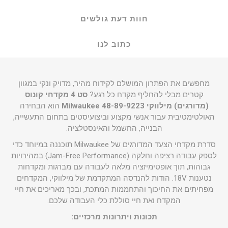
חוות דעת גולשים
כתוב לנו
מחפשים את הפתרון המושלם לקידוח מהיר, מדויק ונקי במגוון
קטרים מבלי להחליף מקדח כל רגע?
סט 4 מקדחי קונוס
(מדורגים) מילווקי Milwaukee 48-89-9223
הוא הבחירה
האולטימטיבית עבור אנשי מקצוע וביצועיסטים בתחום התעשייה,
הבנייה, החשמל והאינסטלציה.
סדרת מקדחי הצעד המדורגים של Milwaukee תוכננה במיוחד כדי
לספק עבודה רציפה וחלקה (Jam-Free Performance) במהירויות
גבוהות, תוך אופטימיזציה מלאה לעבודה עם מברגות ומקדחות
נטענות 18V. הודות להנדסה המתקדמת של מילווקי, המקדחים
מפחיתים את החיכוך והתחממות המתכת, ובכך מאריכים את חיי
המקדח ואת חיי סוללת כלי העבודה שלכם.
תכונות ויתרונות מרכזיים: