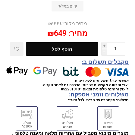
קיים במלאי
מחיר מקורי:
₪999
מחיר:
₪649
i
הוסף לסל
h
מקבלים תשלום ב:
אשראי עד 8 תשלומים ללא ריבית.
יעוץ והכוונה מקצועית שירות והדרכה גם לאחר הקניה.
ליעוץ והזמנה טלפונית
ווצאפ
0522313131
משלוחים וזמני אספקה:
משלוחי אקספרס עד הבית לכל הארץ.
מוצרים מיבוא מקביל עם אחריות מלאה ומענה טלפוני .