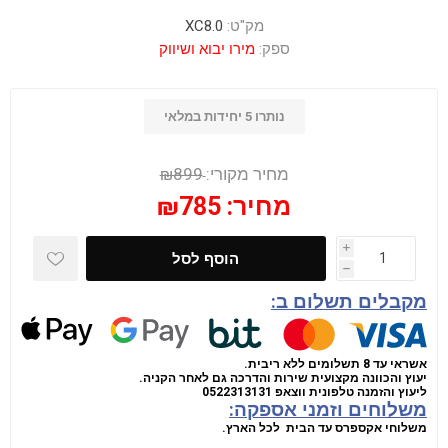
מק"ט:
XC8.0
ספק:
מירו יבוא ושיווק
נותרו 5 יחידות במלאי
מחיר מקורי:
₪899
מחיר:
₪785
i
הוסף לסל
h
מקבלים תשלום ב:
אשראי עד 8 תשלומים ללא ריבית.
יעוץ והכוונה מקצועית שירות והדרכה גם לאחר הקניה.
ליעוץ והזמנה טלפונית
ווצאפ
0522313131
משלוחים וזמני אספקה:
משלוחי אקספרס עד הבית לכל הארץ.