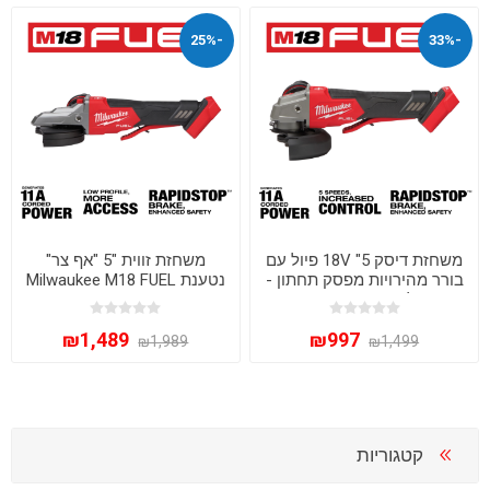
-25%
-33%
משחזת דיסק 5" 18V פיול עם
משחזת זווית "5 "אף צר"
בורר מהירויות מפסק תחתון -
נטענת Milwaukee M18 FUEL
גוף בלבד 2888-20 / M18
דגם 2886-20 – עוצמה ודיוק
FSAGV115 MILWAUKEE
ללא פשרות
₪1,489
₪997
₪1,989
₪1,499
קטגוריות