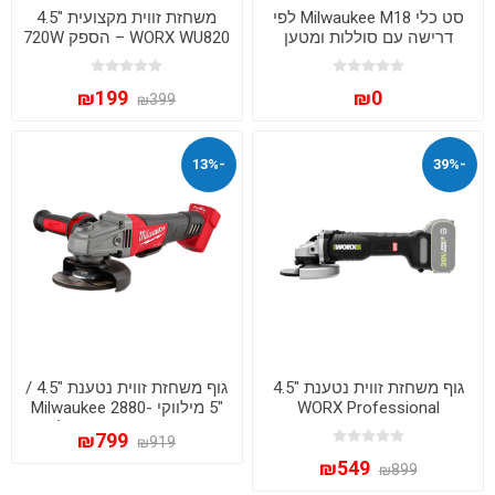
סט כלי Milwaukee M18 לפי
משחזת זווית מקצועית "4.5
דרישה עם סוללות ומטען
WORX WU820 – הספק 720W
בעיצוב Slim ארגונומי
₪199
₪0
₪399
-13%
-39%
גוף משחזת זווית נטענת "4.5
גוף משחזת זווית נטענת "4.5 /
WORX Professional
"5 מילווקי Milwaukee 2880-
WU809.91 20V BRUSHLESS
20 M18 FUEL – גוף בלבד
₪799
₪919
– מנוע ללא פחמים
₪549
₪899