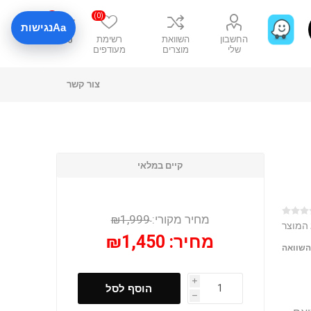
0
(0)
Aa
נגישות
החשבון
השוואת
רשימת
₪0
שלי
מוצרים
מעודפים
צור קשר
קיים במלאי
מחיר מקורי:
₪1,999
 המוצר
מחיר:
₪1,450
השוואה
i
הוסף לסל
h