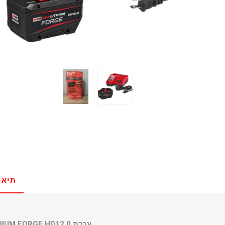
תיאו
ערכת Milwaukee M18 REDLITHIUM FORGE HD12.0 עם מטען מהיר