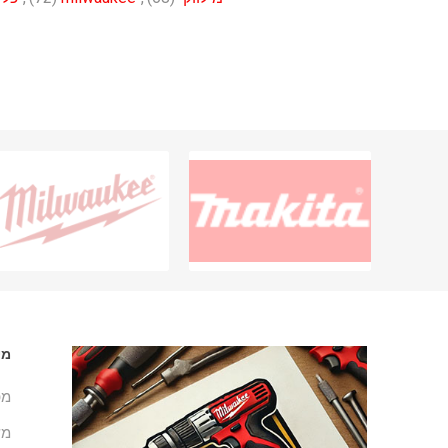
מי
מפ
מש