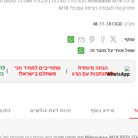
ערכת Milwaukee M18 הכוללת 1 סוללות בקיבול
פתרון נוח לעבודה רציפה עם כלי M18.
מק"ט:
48-11-1813GB
שתף :
שאל אותי על מוצר זה
הנחה מיוחדת
מתחייבים למחיר הכי
לח
|
|
להתכתבות עם נציג
משתלם בישראל!
כא
ר
מידע נוסף
חוות דעת גולשים
כתוב 