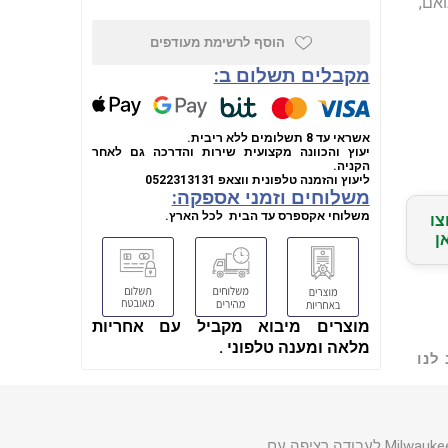
ת 12.0Ah ומטען תואם,
הוסף לרשימת מעודפים
מקבלים תשלום ב:
אשראי עד 8 תשלומים ללא ריבית.
יעוץ והכוונה מקצועית שירות והדרכה גם לאחר
הקניה.
ליעוץ והזמנה טלפונית
ווצאפ
0522313131
משלוחים וזמני אספקה:
משלוחי אקספרס עד הבית לכל הארץ.
צו
ן
מוצרים מיבוא מקביל עם אחריות
מלאה ומענה טלפוני .
לנו
היא ערכת כוח מקורית של Milwaukee לעבודה רציפה עם