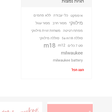
תגיות נפוצות
כלי עבודה
ללא פחמים
אימפקט
מילווקי
מסור חרב
מסור עגול
מפתח רטיטה
משחזת זווית מילווקי
סוללה 5a m18
סוללה מילווקי
m18
m12
סט 7 כלים
milwaukee
milwaukee battery
הצג הכל