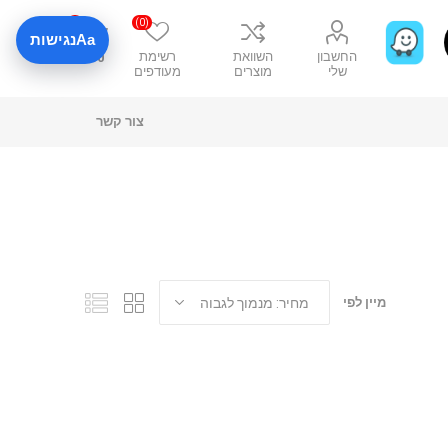
0
(0)
Aa
נגישות
החשבון
השוואת
רשימת
₪0
שלי
מוצרים
מעודפים
צור קשר
מיין לפי