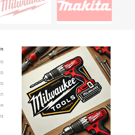
מי
מפ
מש
מד
תנ
או
צו