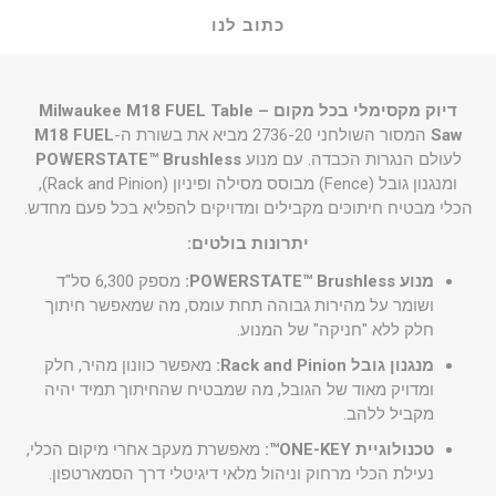
כתוב לנו
דיוק מקסימלי בכל מקום – Milwaukee M18 FUEL Table
Saw
המסור השולחני 2736-20 מביא את בשורת ה-
M18 FUEL
לעולם הנגרות הכבדה. עם מנוע
POWERSTATE™ Brushless
ומנגנון גובל (Fence) מבוסס מסילה ופיניון (Rack and Pinion),
הכלי מבטיח חיתוכים מקבילים ומדויקים להפליא בכל פעם מחדש.
יתרונות בולטים:
מנוע POWERSTATE™ Brushless:
מספק 6,300 סל"ד
ושומר על מהירות גבוהה תחת עומס, מה שמאפשר חיתוך
חלק ללא "חניקה" של המנוע.
מנגנון גובל Rack and Pinion:
מאפשר כוונון מהיר, חלק
ומדויק מאוד של הגובל, מה שמבטיח שהחיתוך תמיד יהיה
מקביל ללהב.
טכנולוגיית ONE-KEY™:
מאפשרת מעקב אחרי מיקום הכלי,
נעילת הכלי מרחוק וניהול מלאי דיגיטלי דרך הסמארטפון.