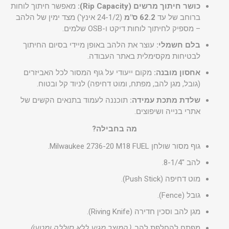
כושר חיתוך מרשים (Rip Capacity):
מאפשר חיתוך לוחות
ברוחב של עד
62.2 ס"מ
(24-1/2 אינץ') מצד ימין של הלהב
– מספיק לחיתוך לוחות דיקט ו-OSB שלמים.
בלם חשמלי:
עוצר את הלהב באופן מיידי בסיום החיתוך
לבטיחות מקסימלית באתר העבודה.
אחסון מובנה:
מקום ייעודי על גוף המסור לכל האביזרים
(גובל, מגן להב, מפתח, ומוט דחיפה) לניוד קל ובטוח.
שלדת מתכת עמידה:
תוכננה לעמוד בתנאים הקשים של
אתרי בנייה ושיפוצים.
מה בחבילה?
גוף מסור שולחן Milwaukee 2736-20 M18 FUEL.
להב "8-1/4.
מוט דחיפה (Push Stick).
גובל (Fence).
מגן להב וסכין חדירה (Riving Knife).
מפתח להחלפת להב.
(המוצר מגיע ללא סוללה ומטען).