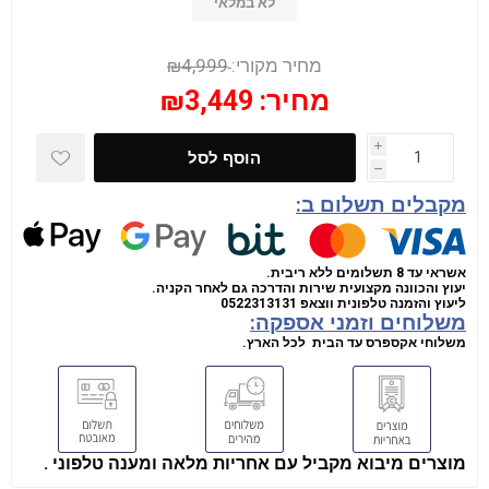
לא במלאי
מחיר מקורי:
₪4,999
מחיר:
₪3,449
i
הוסף לסל
h
מקבלים תשלום ב:
אשראי עד 8 תשלומים ללא ריבית.
יעוץ והכוונה מקצועית שירות והדרכה גם לאחר הקניה.
ליעוץ והזמנה טלפונית
ווצאפ
0522313131
משלוחים וזמני אספקה:
משלוחי אקספרס עד הבית לכל הארץ.
מוצרים מיבוא מקביל עם אחריות מלאה ומענה טלפוני .