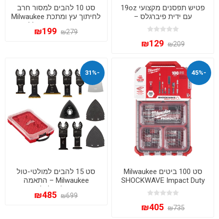
פטיש תפסנים מקצועי 19oz
סט 10 להבים למסור חרב
עם ידית פיברגלס –
לחיתוך עץ ומתכת Milwaukee
Milwaukee 48-22-9316
דגם 49-22-1110 - כולל קייס
₪199
₪279
קשיח | מילווקי
₪129
₪209
-31%
-45%
סט 100 ביטים Milwaukee
סט 15 להבים למולטי-טול
SHOCKWAVE Impact Duty
Milwaukee – התאמה
במארז PACKOUT קומפקטי
אוניברסלית לכל מותג
₪485
₪699
₪405
₪735