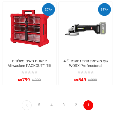
-20%
-39%
גוף משחזת זווית נטענת "4.5
ארגונית תאים נשלפים
Milwaukee PACKOUT™ Tilt
WORX Professional
WU809.91 20V BRUSHLESS
Bin | דגם 48-22-8433
– מנוע ללא פחמים
₪799
₪549
₪999
₪899
5
4
3
2
1