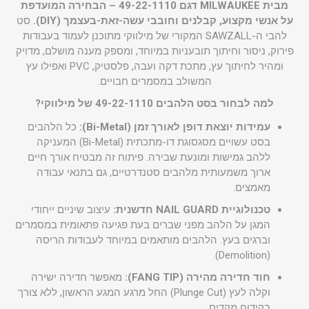
מבית MILWAUKEE דגם 49-22-1110 – הבחירה המועדפת
על אנשי מקצוע, קבלנים וחובבי עשה-זאת-בעצמך (DIY).
סט
להבי ה-SAWZALL המקורי של מילווקי מתוכנן לעמוד בעבודות
פירוק, ניסור וחיתוך תובעניות במיוחד, ומספק מענה מושלם, מדויק
ומהיר לחיתוך עץ, מתכת דקה ועבה, פלסטיק, PVC ואפילו עץ
המשולב במסמרים חבויים.
למה לבחור בסט הלהבים 49-22-1110 של מילווקי?
עמידות יוצאת דופן לאורך זמן (Bi-Metal):
כל הלהבים
בסט עשויים מסגסוגת דו-מתכתית (Bi-Metal) המעניקה
ללהב גמישות ומונעת שבירה. פיתוח זה מבטיח אורך חיים
ארוך משמעותית מלהבים סטנדרטיים, גם בתנאי עבודה
מאמצים.
טכנולוגיית NAIL GUARD חדשנית:
עיצוב שיניים ייחודי
המגן על הלהב מפני שברים בעת פגיעה פתאומית במסמרים
וברגים בעץ. הלהבים מותאמים במיוחד לעבודות הריסה
(Demolition).
חוד חדירה מהירה (FANG TIP):
מאפשר חדירה ישירה
וקלה לעץ (Plunge Cut) החל מרגע המגע הראשון, ללא צורך
בקידוח מקדים.