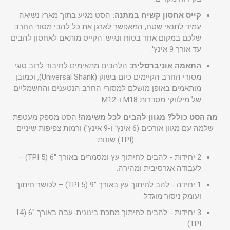
קייס אחסון קשיח במתנה:
הסט מגיע בתוך מארז נשיאה
עמיד לתנאי שטח, המאפשר לארגן את כל להבי מסור החרב
שלכם במקום אחד בטוח ונגיש. הקייס מותאם לאחסון להבים
עד אורך 9 אינץ'.
התאמה אוניברסלית:
הלהבים מתאימים לחיבור לרוב סוגי
מסורי החרב הקיימים כיום בשוק (Universal Shank), וכמובן
מותאמים באופן מושלם למסורי החרב הנטענים והחשמליים
של מילווקי מסדרות M18 ו-M12.
מה הסט כולל? מגוון להבים לכל משימה!
הסט מספק מעטפת
שלמה עם מגוון אורכים (6 אינץ' ו-9 אינץ') ורמות צפיפות שיניים
(TPI) שונות:
2 יחידות - להבים לחיתוך עץ ומסמרים באורך "6 (5 TPI) –
לעבודה אגרסיבית ומהירה.
1 יחידה - להב לחיתוך עץ באורך "9 (5 TPI) – לכושר חיתוך
ועומק ניסור מוגדל.
3 יחידות - להבים לחיתוך מתכת בינונית-עבה באורך "6 (14
TPI).