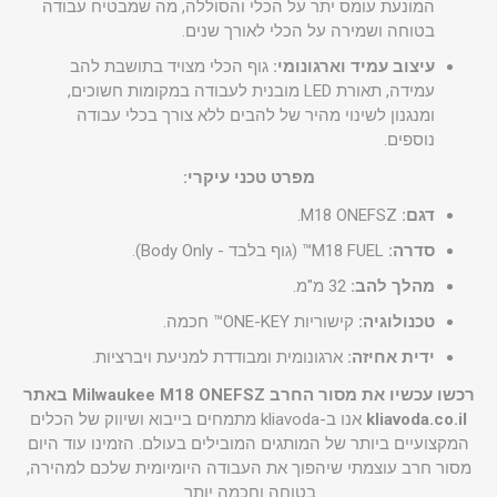
המונעת עומס יתר על הכלי והסוללה, מה שמבטיח עבודה
בטוחה ושמירה על הכלי לאורך שנים.
עיצוב עמיד וארגונומי:
גוף הכלי מצויד בתושבת להב
עמידה, תאורת LED מובנית לעבודה במקומות חשוכים,
ומנגנון לשינוי מהיר של להבים ללא צורך בכלי עבודה
נוספים.
מפרט טכני עיקרי:
דגם:
M18 ONEFSZ.
סדרה:
M18 FUEL™ (גוף בלבד - Body Only).
מהלך להב:
32 מ"מ.
טכנולוגיה:
קישוריות ONE-KEY™ חכמה.
ידית אחיזה:
ארגונומית ומבודדת למניעת ויברציות.
רכשו עכשיו את מסור החרב Milwaukee M18 ONEFSZ באתר
kliavoda.co.il
אנו ב-kliavoda מתמחים בייבוא ושיווק של הכלים
המקצועיים ביותר של המותגים המובילים בעולם. הזמינו עוד היום
מסור חרב עוצמתי שיהפוך את העבודה היומיומית שלכם למהירה,
בטוחה וחכמה יותר.