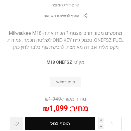
טרם דורג המוצר
הוסף לרשימת השוואה
מחפשים מסור חרב עוצמתי? הכירו את ה-Milwaukee M18
ONEFSZ FUEL. טכנולוגיית ONE-KEY לשליטה חכמה, עמידות
מקסימלית ועבודה מאומצת. לרכישת גוף בלבד לחץ כאן.
מק"ט:
M18 ONEFSZ
קיים במלאי
מחיר מקורי:
₪1,949
מחיר:
₪1,099
i
הוסף לסל
h