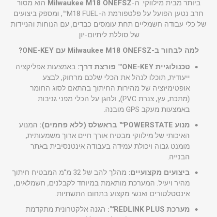
ביותר מבית מילווקי. ה-
Milwaukee M18 ONEFSZ
הוא מסור
חרב נטען הפועל על פלטפורמת ה-M18 FUEL™, ומספק ביצועים
של כלי עבודה חשמליים תחת עומסים כבדים, עם הנוחות והניידות
של סוללת ליתיום-יון.
למה לבחור ב-Milwaukee M18 ONEFSZ עם ONE-KEY?
טכנולוגיית ONE-KEY™ פורצת דרך:
באמצעות אפליקציה
ייעודית, תוכלו לנהל את הכלי שלכם מרחוק, לבצע
אופטימיזציה של מהירות החיתוך בהתאם לסוג החומר
(מתכת, עץ, צנרת PVC), ולהגן על הכלי מפני גניבות
באמצעות מעקב GPS מובנה.
מנוע POWERSTATE™ בראשלס (ללא פחמים):
המנוע
האיכותי של מילווקי מבטיח אורך חיים ארוך משמעותית,
מומנט גבוה ויכולת עמידה בעבודה אינטנסיבית באתר
הבנייה.
ביצועים מקצועיים:
מהלך להב של 32 מ"מ המבטיח חיתוך
מהיר ויעיל. המערכת מותאמת במיוחד לקבלנים, חשמלאים,
אינסטלטורים ואנשי מקצוע בתחום התשתיות.
מערכת REDLINK PLUS™:
הגנה אלקטרונית מתקדמת