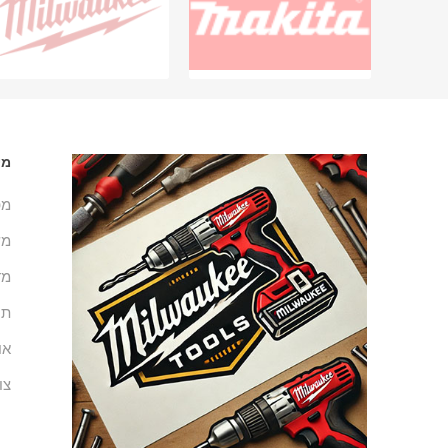
מי
מפ
מש
מד
תנ
או
צו