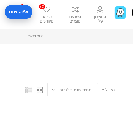
0
(0)
Aa
נגישות
החשבון
השוואת
רשימת
₪0
שלי
מוצרים
מעודפים
צור קשר
מיין לפי