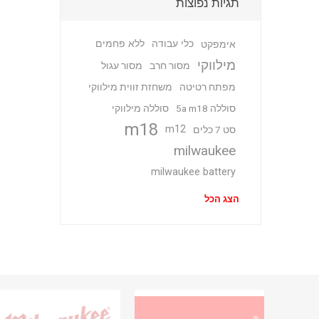
תגיות נפוצות
כלי עבודה
ללא פחמים
אימפקט
מילווקי
מסור חרב
מסור עגול
מפתח רטיטה
משחזת זווית מילווקי
סוללה 5a m18
סוללה מילווקי
m18
m12
סט 7 כלים
milwaukee
milwaukee battery
הצג הכל