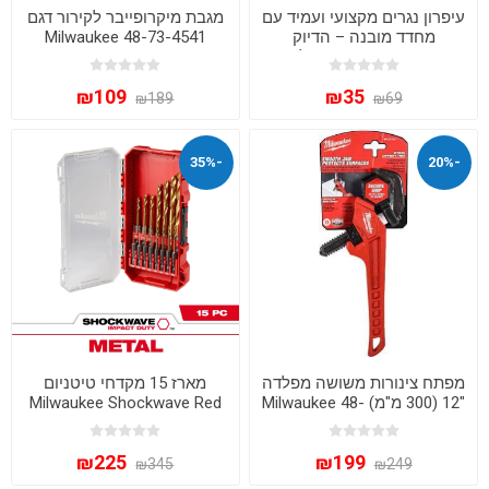
עיפרון נגרים מקצועי ועמיד עם
מגבת מיקרופייבר לקירור דגם
מחדד מובנה – הדיוק
48-73-4541 Milwaukee
שחיפשת בעבודה שלך!
₪109
₪35
₪189
₪69
-35%
-20%
מפתח צינורות משושה מפלדה
מארז 15 מקדחי טיטניום
"12 (300 מ"מ) Milwaukee 48-
Milwaukee Shockwave Red
22-7171 – דיוק ועמידות
Helix | סט מקדחים מקצועי
לקידוח מתכת ועץ
₪225
₪199
₪345
₪249