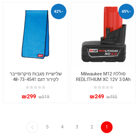
-42%
-45%
סוללת Milwaukee M12
שלישיית מגבות מיקרופייבר
REDLITHIUM XC 12V 3.0Ah
לקירור דגם 48-73-4541
Milwaukee X3
₪299
₪249
₪519
₪455
5
4
3
2
1