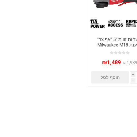
משחזת זווית "5 "אף צר"
נטענת Milwaukee M18
FUEL דגם 2886-20 –
מה ודיוק ללא פשרות
₪1,489
₪1,98
i
הוסף לסל
h