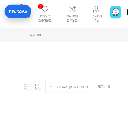
0
(0)
Aa
נגישות
החשבון
השוואת
רשימת
₪0
שלי
מוצרים
מעודפים
צור קשר
מיין לפי