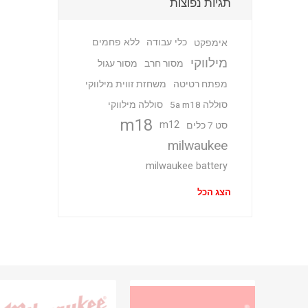
תגיות נפוצות
כלי עבודה
ללא פחמים
אימפקט
מילווקי
מסור חרב
מסור עגול
מפתח רטיטה
משחזת זווית מילווקי
סוללה 5a m18
סוללה מילווקי
m18
m12
סט 7 כלים
milwaukee
milwaukee battery
הצג הכל