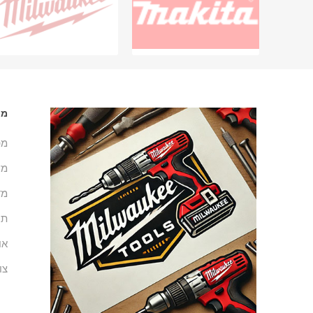
מי
מפ
מש
מד
תנ
או
צו