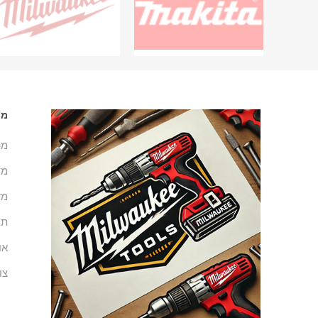
מי
מפ
מש
מד
תנ
או
צו