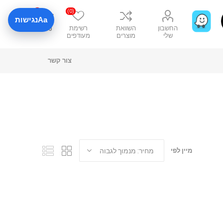
0
(0)
Aa
נגישות
החשבון
השוואת
רשימת
₪0
שלי
מוצרים
מעודפים
צור קשר
מיין לפי