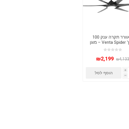
מאוורר תקרה ענק 100
אינץ' Venta Spider – מוגן
מים, מנוע DC שקט
לים גדולים ופרגולות
₪2,199
₪4,13
i
הוסף לסל
h