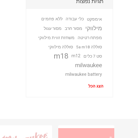
תגיות נפוצות
כלי עבודה
ללא פחמים
אימפקט
מילווקי
מסור חרב
מסור עגול
מפתח רטיטה
משחזת זווית מילווקי
סוללה 5a m18
סוללה מילווקי
m18
m12
סט 7 כלים
milwaukee
milwaukee battery
הצג הכל