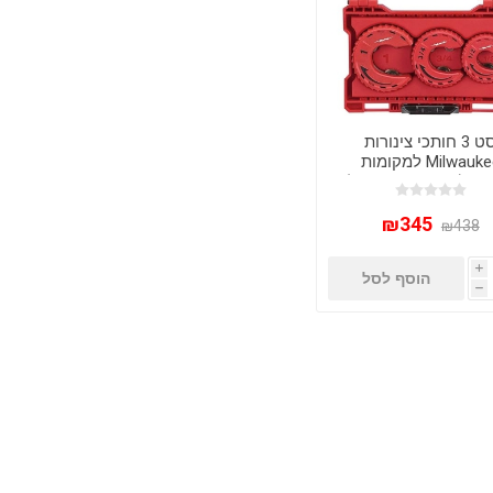
סט 3 חותכי צינורות
Milwaukee למקומות
צפופים (Close Quarters)
– דיוק מקצועי
₪345
₪438
i
הוסף לסל
h