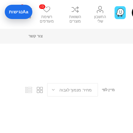
0
(0)
Aa
נגישות
החשבון
השוואת
רשימת
₪0
שלי
מוצרים
מעודפים
צור קשר
מיין לפי