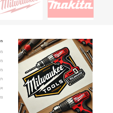
מי
מפ
מש
מד
תנ
או
צו