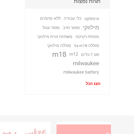
תגיות נפוצות
כלי עבודה
ללא פחמים
אימפקט
מילווקי
מסור חרב
מסור עגול
מפתח רטיטה
משחזת זווית מילווקי
סוללה 5a m18
סוללה מילווקי
m18
m12
סט 7 כלים
milwaukee
milwaukee battery
הצג הכל