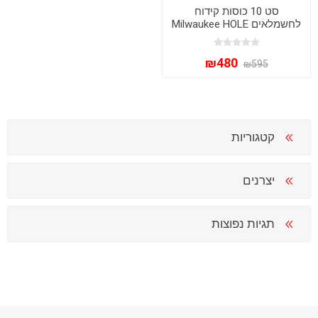
סט 10 כוסות קידוח
לחשמלאים Milwaukee HOLE
DOZER Bi-Metal דגם 49-22-
4095 - כולל מזוודת
₪480
PACKOUT
₪595
קטגוריות
יצרנים
תגיות נפוצות