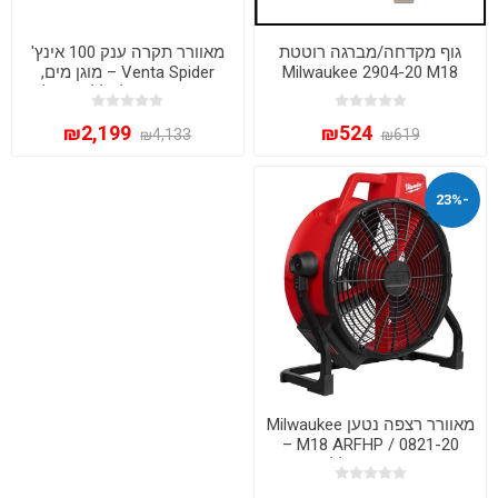
גוף מקדחה/מברגה רוטטת
מאוורר תקרה ענק 100 אינץ'
Milwaukee 2904-20 M18
Venta Spider – מוגן מים,
FUEL – הדור החדש Gen 4
מנוע DC שקט לחללים גדולים
(גוף בלבד)
ופרגולות
₪2,199
₪524
₪4,133
₪619
-23%
מאוורר רצפה נטען Milwaukee
M18 ARFHP / 0821-20 –
עוצמת אוורור 18" ללא פשרות
(גוף בלבד)