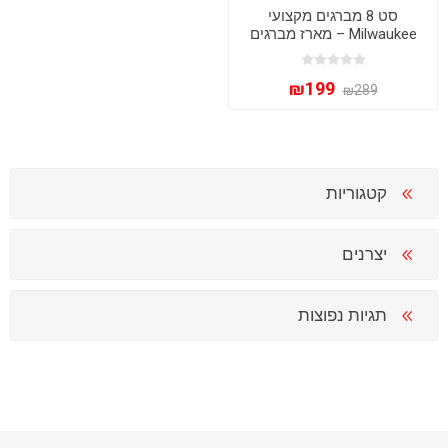
סט 8 מברגים מקצועי
Milwaukee – מארז מברגים
איכותי עם ראש מרובע
(Square Drive)
₪199
₪289
קטגוריות
יצרנים
תגיות נפוצות