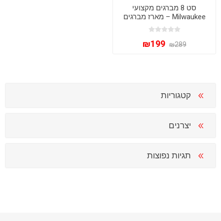
סט 8 מברגים מקצועי
Milwaukee – מארז מברגים
איכותי עם ראש מרובע
(Square Drive)
₪199
₪289
קטגוריות
יצרנים
תגיות נפוצות