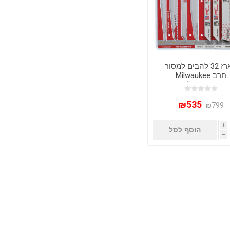
מארז 32 להבים למסור
חרב Milwaukee
SAWZALL – לעבודה
צועית בעץ ומתכת
₪535
₪799
i
הוסף לסל
h