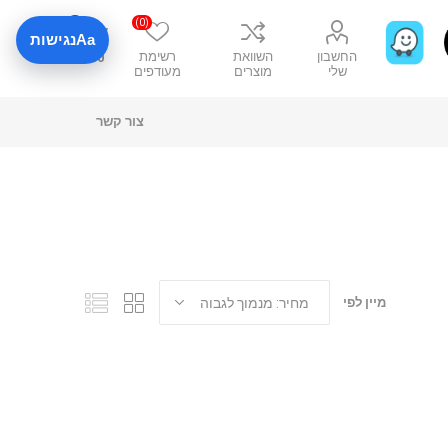
0
(0)
Aa
נגישות
החשבון
השוואת
רשימת
₪0
שלי
מוצרים
מעודפים
צור קשר
מיין לפי