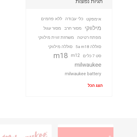
תגיות נפוצות
כלי עבודה
ללא פחמים
אימפקט
מילווקי
מסור חרב
מסור עגול
מפתח רטיטה
משחזת זווית מילווקי
סוללה 5a m18
סוללה מילווקי
m18
m12
סט 7 כלים
milwaukee
milwaukee battery
הצג הכל