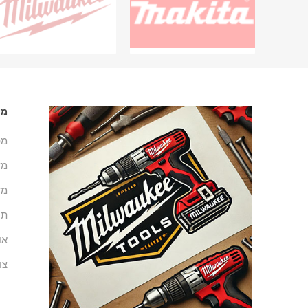
מי
מפ
מש
מד
תנ
או
צו