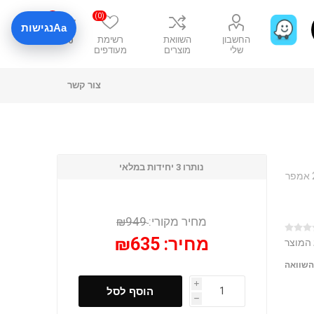
0
(0)
Aa
נגישות
החשבון
השוואת
רשימת
₪0
שלי
מוצרים
מעודפים
צור קשר
נותרו 3 יחידות במלאי
מפתחאימפקט/ מפתח רטיטה 400NM WORX WE272.9 20V 1X2A סוללה 2 אמפר
מחיר מקורי:
₪949
מחיר:
₪635
 המוצר
השוואה
i
הוסף לסל
h