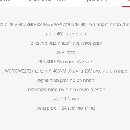
/ מפתח בוקסה חצי 20V
Worx WE272.9 N/M 400 סוללה + מטען
BRUSHLESS
כוח מומנט ; 400 ניוטון .
קומפקטית וקלה לעבודה במקומות צרים .
מתח: 20V .
מנוע ללא פחמים
BRUSHLESS
.
מפתח רטיטה נטען 20V בראשלס 400NM (גוף בלבד)
WE272 .
WORX
מפתח רטיטה נטען מבית וורקס .
מספק ביצועים גבוהים עם נוחות מקסימלית. .
משקל-1.1 ק"ג. .
כולל:1 סוללות 2Ah + מטען מהיר .