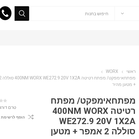
ראשי
WORX
+ מטען מהיר
מפתחאימפקט/ מפתח
טרם דורג
רטיטה 400NM WORX
הוסף לרשימת 
WE272.9 20V 1X2A
סוללה 2 אמפר + מטען