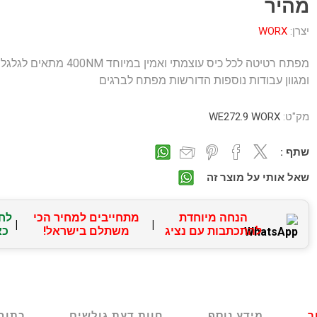
מהיר
יצרן:
WORX
מפתח רטיטה לכל כיס עוצמתי ואמין במיוחד 400NM 
ומגוון עבודות נוספות הדורשות מפתח לברגים
מק"ט:
WE272.9 WORX
שתף :
שאל אותי על מוצר זה
הנחה מיוחדת
מתחייבים למחיר הכי
לח
|
|
להתכתבות עם נציג
משתלם בישראל!
כא
ר
מידע נוסף
חוות דעת גולשים
כתוב 