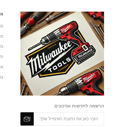
מי
מפ
מש
מד
תנ
או
צו
הרשמה לחדשות ועדכונים