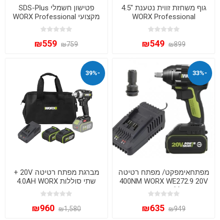
גוף משחזת זווית נטענת "4.5
פטישון חשמלי SDS-Plus
WORX Professional
מקצועי WORX Professional
WU809.91 20V BRUSHLESS
WU345P – הספק 800W
– מנוע ללא פחמים
₪559
₪549
₪759
₪899
-39%
-33%
מפתחאימפקט/ מפתח רטיטה
מברגת מפתח רטיטה 20V +
400NM WORX WE272.9 20V
שתי סוללות 4.0AH WORX
1X2A סוללה 2 אמפר + מטען
WE272.9
מהיר
₪960
₪635
₪1,580
₪949