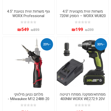
משחזת זווית מקצועית "4.5
גוף משחזת זווית נטענת "4.5
WORX WU820 – הספק 720W
WORX Professional
בעיצוב Slim ארגונומי
WU809.91 20V BRUSHLESS
– מנוע ללא פחמים
₪549
₪199
₪899
₪399
-23%
-33%
מפתחאימפקט/ מפתח רטיטה
מלחם נטען מילווקי
Milwaukee M12 2488-20 -
400NM WORX WE272.9 20V
1X2A סוללה 2 אמפר + מטען
מלחם מקצועי 12V גוף בלבד
מהיר