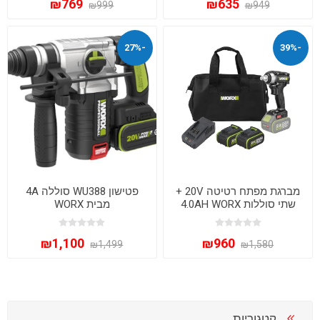
₪769
₪635
₪999
₪949
-27%
-39%
מברגת מפתח רטיטה 20V +
פטישון WU388 סוללה 4A
שתי סוללות 4.0AH WORX
מבית WORX
WE272.9
₪1,100
₪960
₪1,499
₪1,580
קטגוריות