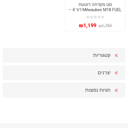
סט מקדחה רוטטת
Milwaukee M18 FUEL דור 4 –
עוצמה בלתי מתפשרת עם
סוללת 5Ah ומטען
₪1,199
₪1,799
קטגוריות
יצרנים
תגיות נפוצות