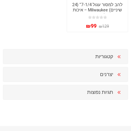
להב למסור עגול 7-1/4" (24
שיניים) Milwaukee – איכות
פרימיום לחיתוך עץ מקצועי
*יעודי למסורי דחיפה
₪99
₪129
קטגוריות
יצרנים
תגיות נפוצות