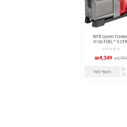
משאבת וואקום M18
FUEL™ 5 CFM מבית
Milwaukee – גוף בלבד
(Bare Tool)
₪4,349
₪5,99
i
הוסף לסל
h