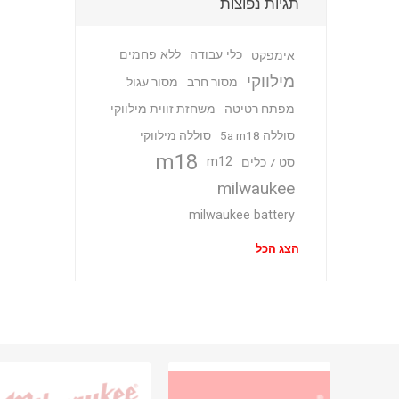
תגיות נפוצות
כלי עבודה
ללא פחמים
אימפקט
מילווקי
מסור חרב
מסור עגול
מפתח רטיטה
משחזת זווית מילווקי
סוללה 5a m18
סוללה מילווקי
m18
m12
סט 7 כלים
milwaukee
milwaukee battery
הצג הכל