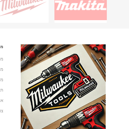
מי
מפ
מש
מד
תנ
או
צו