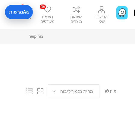
0
(0)
Aa
נגישות
החשבון
השוואת
רשימת
₪0
שלי
מוצרים
מעודפים
צור קשר
מיין לפי