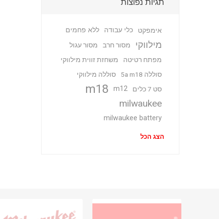
תגיות נפוצות
כלי עבודה
ללא פחמים
אימפקט
מילווקי
מסור חרב
מסור עגול
מפתח רטיטה
משחזת זווית מילווקי
סוללה 5a m18
סוללה מילווקי
m18
m12
סט 7 כלים
milwaukee
milwaukee battery
הצג הכל