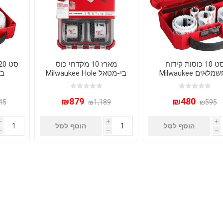
סט 10 כוסות קידוח
מארז 10 מקדחי כוס
לחשמלאים Milwaukee
בי-מטאל Milwaukee Hole
בי
HOLE DOZER Bi-Me
Dozer עם מזוודת
4170
דגם 49-22-4095 - כולל
PACKOUT קומפקטית
™
מזוודת PACKOUT
₪879
₪480
45
₪1,189
₪595
i
i
i
הוסף לסל
הוסף לסל
h
h
h