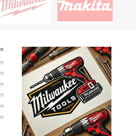
מי
מפ
מש
מד
תנ
או
צו