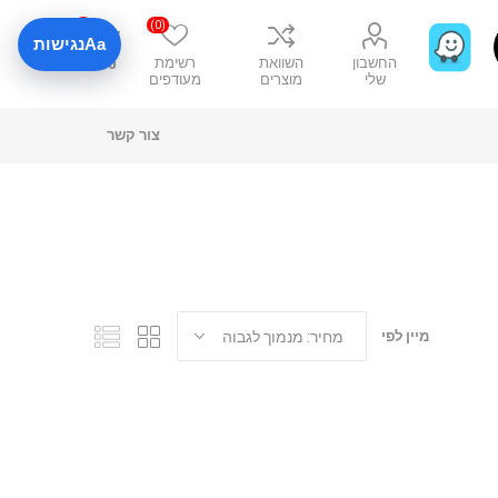
0
(0)
Aa
נגישות
החשבון
השוואת
רשימת
₪0
שלי
מוצרים
מעודפים
צור קשר
מיין לפי