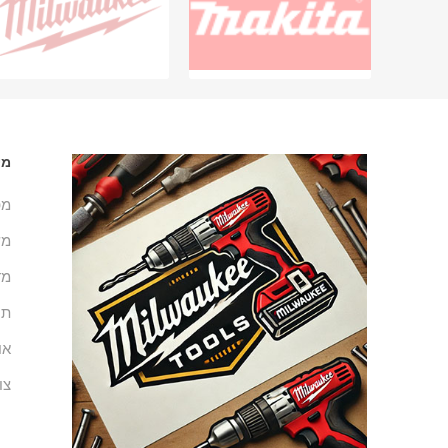
מי
מפ
מש
מד
תנ
או
צו