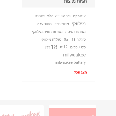
תגיות נפוצות
כלי עבודה
ללא פחמים
אימפקט
מילווקי
מסור חרב
מסור עגול
מפתח רטיטה
משחזת זווית מילווקי
סוללה 5a m18
סוללה מילווקי
m18
m12
סט 7 כלים
milwaukee
milwaukee battery
הצג הכל