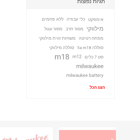
תגיות נפוצות
כלי עבודה
ללא פחמים
אימפקט
מילווקי
מסור חרב
מסור עגול
מפתח רטיטה
משחזת זווית מילווקי
סוללה 5a m18
סוללה מילווקי
m18
m12
סט 7 כלים
milwaukee
milwaukee battery
הצג הכל