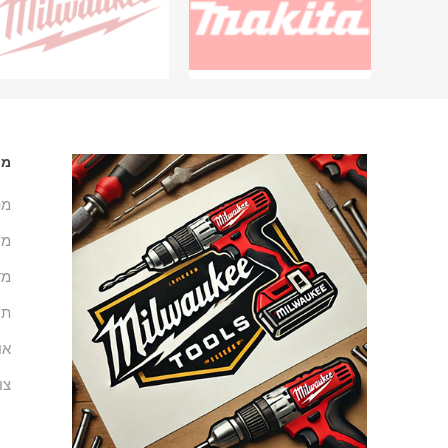
מי
מפ
מש
מד
תנ
או
צו