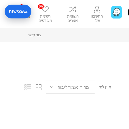
0
(0)
Aa
נגישות
החשבון
השוואת
רשימת
₪0
שלי
מוצרים
מעודפים
צור קשר
מיין לפי