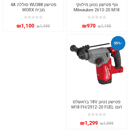
גוף פטישון נטען מילווקי
פטישון WU388 סוללה 4A
Milwaukee 2613-20 M18
מבית WORX
Brushless SDS-Plus 26mm
– גוף בלבד
₪1,100
₪970
₪1,499
₪1,199
-35%
פטישון נטען 18V בראשלס
דגם M18 FH/2912-20 FUEL
REDLITHIUO-ION עם בולם
זעזועים Milwaukee - גוף
₪1,299
בלבד
₪1,999