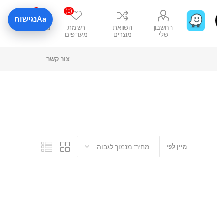
0
(0)
Aa
נגישות
החשבון
השוואת
רשימת
₪0
שלי
מוצרים
מעודפים
צור קשר
מיין לפי