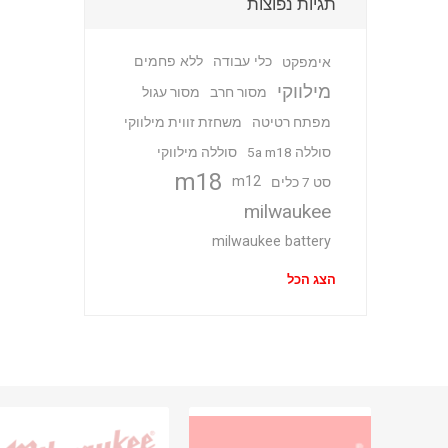
תגיות נפוצות
כלי עבודה
ללא פחמים
אימפקט
מילווקי
מסור חרב
מסור עגול
מפתח רטיטה
משחזת זווית מילווקי
סוללה 5a m18
סוללה מילווקי
m18
m12
סט 7 כלים
milwaukee
milwaukee battery
הצג הכל