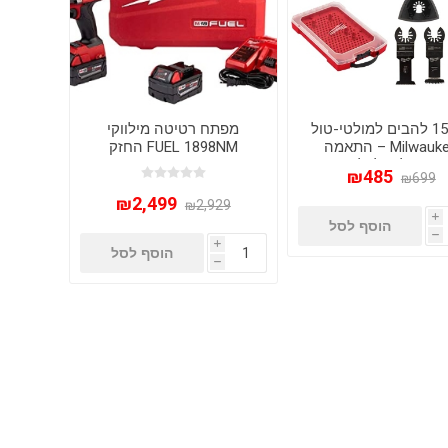
סט 15 להבים למולטי-טול
מפתח רטיטה מילווקי
Milwaukee – התאמה
FUEL 1898NM החזק
ניברסלית לכל מותג
ביותר בקטגורית 1/2
₪485
₪699
₪2,499
₪2,929
i
הוסף לסל
h
i
הוסף לסל
h