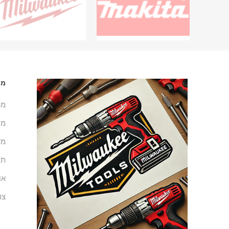
מי
מפ
מש
מד
תנ
או
צו