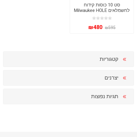
סט 10 כוסות קידוח
לחשמלאים Milwaukee HOLE
DOZER Bi-Metal דגם 49-22-
4095 - כולל מזוודת
₪480
PACKOUT
₪595
קטגוריות
יצרנים
תגיות נפוצות