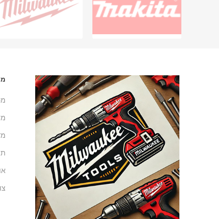
מי
מפ
מש
מד
תנ
או
צו