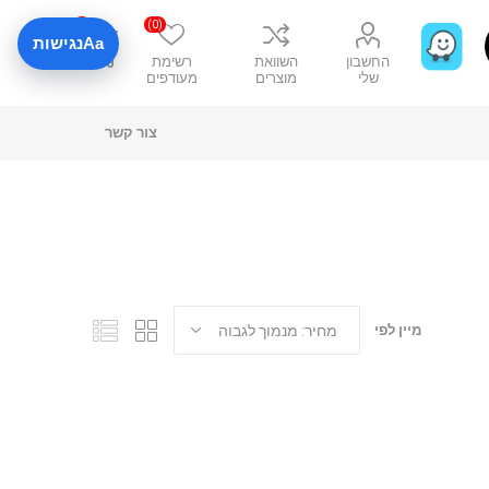
0
(0)
Aa
נגישות
החשבון
השוואת
רשימת
₪0
שלי
מוצרים
מעודפים
צור קשר
מיין לפי