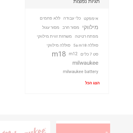
תגיות נפוצות
כלי עבודה
ללא פחמים
אימפקט
מילווקי
מסור חרב
מסור עגול
מפתח רטיטה
משחזת זווית מילווקי
סוללה 5a m18
סוללה מילווקי
m18
m12
סט 7 כלים
milwaukee
milwaukee battery
הצג הכל