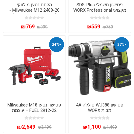
פטישון חשמלי SDS-Plus
מלחם נטען מילווקי
מקצועי WORX Professional
Milwaukee M12 2488-20 -
WU345P – הספק 800W
מלחם מקצועי 12V גוף בלבד
₪769
₪559
₪999
₪759
-24%
-27%
פטישון WU388 סוללה 4A
פטישון נטען Milwaukee M18
מבית WORX
FUEL 2912-22 – עוצמת
קידוח SDS Plus ללא פשרות
(כולל 2 סוללות 6Ah)
₪2,649
₪1,100
₪3,499
₪1,499