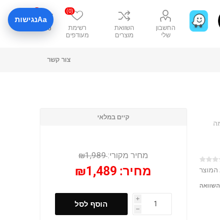
0
(0)
Aa
נגישות
החשבון
השוואת
רשימת
₪0
שלי
מוצרים
מעודפים
צור קשר
קיים במלאי
ם 2886-20 – עוצמה
מחיר מקורי:
₪1,989
מחיר:
₪1,489
 המוצר
השוואה
i
הוסף לסל
h