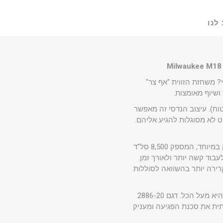
לנו
 משחזת הזווית "אף צר"
של דגם זה הוא מבנה ה-Flathead (ראש שטוח). עיצוב הנדסי זה מאפשר
ט לא מסוגלות להגיע אליהם.
המשחזת מצוידת במנוע ללא פחמים (Brushless) חזק במיוחד, המספק 8,500 סל"ד
בוד קשה יותר ולאורך זמן.
M18™ REDLITHIUM™ H™, הכלי מעניק עוצמה גבוהה ב-50% ועבודה קרירה יותר בהשוואה לסוללות
אנו מבינים שבסביבת עבודה מקצועית, הבטיחות היא מעל הכל. דגם 2886-20
חות מ-2 שניות, מה שמפחית משמעותית את סכנת הפגיעה ומעניק