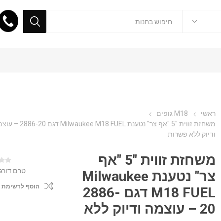
ראשי
M18 גופים
משחזת זווית "5 "אף צר" נטענת Milwaukee M18 FUEL דג
ודיוק ללא פשרות
משחזת זווית "5 "אף
טרם דורג
צר" נטענת Milwaukee
הוסף לרשימת 
M18 FUEL דגם 2886-
20 – עוצמה ודיוק ללא