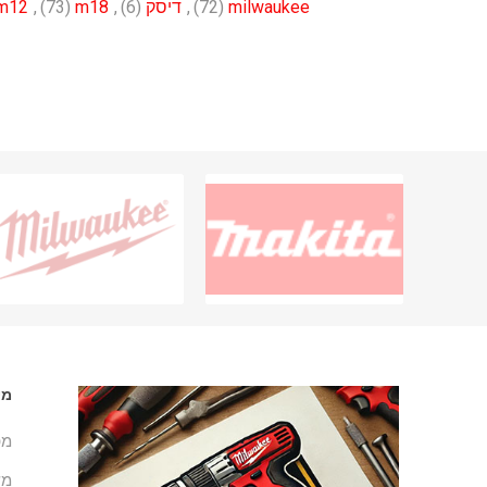
milwaukee
(72)
,
דיסק
(6)
,
m18
(73)
,
m12
מי
מפ
מש