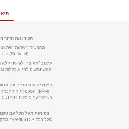
תיאו
הכירו את הדור הבא של עב
מחפשים משחזת זווית נטע
(Flathead) מדגם 2886-20 מבית מילווקי היא הפתרון האולטימטיבי לעבודות מתכת, חיתוך ושיוף מאומצות.
עיצוב "אף צר" לגישה ללא 
למשתמשים להגיע בקלות ובדיו
ביצועים עוצמתיים עם מנוע POWERSTATE
(RPM). הטכנולוגיה הח
בטיחות מעל הכל עם טכנולוגיית OP