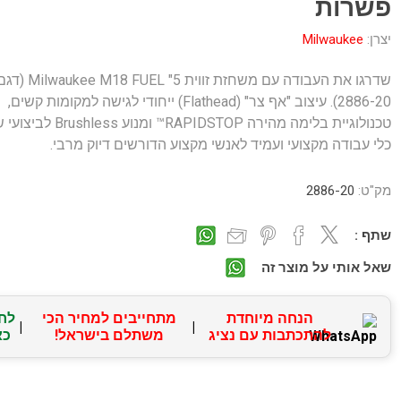
פשרות
יצרן:
Milwaukee
שדרגו את העבודה עם משחזת זווית ilwaukee M18 FUEL "5
2886-20). עיצוב "אף צר" (Flathead) ייחודי לגישה למקומות קשים,
טכנולוגיית בלימה מהירה RAPIDSTOP™ ומנוע hless
כלי עבודה מקצועי ועמיד לאנשי מקצוע הדורשים דיוק מרבי.
מק"ט:
2886-20
שתף :
שאל אותי על מוצר זה
הנחה מיוחדת
מתחייבים למחיר הכי
לח
|
|
להתכתבות עם נציג
משתלם בישראל!
כא