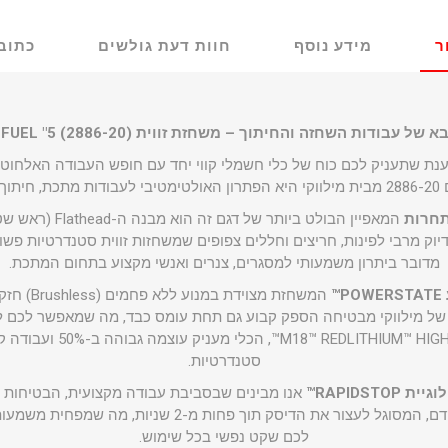
ר
מידע נוסף
חוות דעת גולשים
כתוב 
ודות השחזה והחיתוך – משחזת זווית Milwaukee M18 FUEL "5 (2886-20)
נת שתעניק לכם כוח של כלי חשמלי קווי יחד עם חופש העבודה האלחוטי?
תחרות
המאפיין הבולט ביותר 
ק מרבי לפינות, חריצים וחללים צפופים שמשחזות זווית סטנדרטיות פשו
מדובר ביתרון משמעותי למסגרים, צנרים ואנשי מקצוע בתחום המתכת.
™
כמה של מילווקי מבטיחה הספק קבוע גם תחת עומס כבד, מה שמאפשר לכם לע
בשילוב עם סוללות IGH OUTPUT
סטנדרטיות.
RAPIDST™
כולל בלם RAPIDSTOP™ מתקדם, המסוגל לעצור את הדיסק תוך פ
לכם שקט נפשי בכל שימוש.