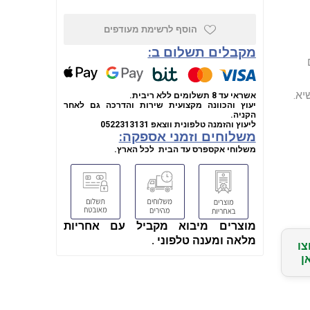
הוסף לרשימת מעודפים
מקבלים תשלום ב:
M (דגם
Brus לביצועי שיא.
אשראי עד 8 תשלומים ללא ריבית.
יעוץ והכוונה מקצועית שירות והדרכה גם לאחר
הקניה.
ליעוץ והזמנה טלפונית
ווצאפ
0522313131
משלוחים וזמני אספקה:
משלוחי אקספרס עד הבית לכל הארץ.
מוצרים מיבוא מקביל עם אחריות
מלאה ומענה טלפוני .
צו
ן